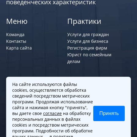
поведенческих характеристик
Меню
Практики
Команда
Услуги для граждан
Контакты
Услуги для бизнеса
Карта сайта
Регистрация фирм
Юрист по семейным
делам
Политики и правила
На сайте используются файлы
cookies, осуществляется обработка
Политика обработки персональных
сведений посредством метрических
программ. Продолжая использование
данных
сайта и нажимая кнопку "принять",
Согласие на обработку cookies
вы даете свое
согласие
на обработку
Принять
Согласие на обработку персональных
персональных данных в файлах
данных
cookies и посредством метрических
программ. Подробности об обработке
ваших данных —
в политике