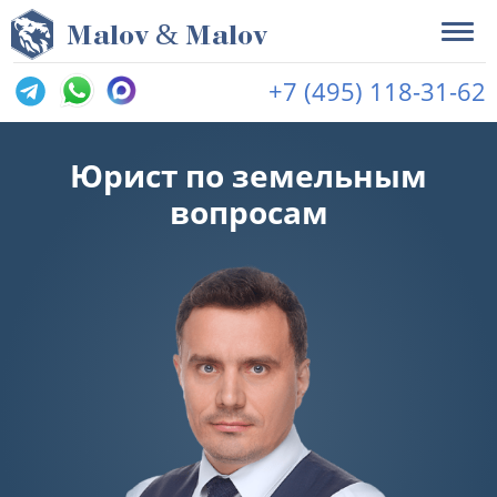
&
M
alov
M
alov
+7 (495) 118-31-62
Юрист по земельным
вопросам