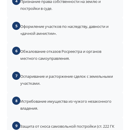
4
Признание права собственности на землю и
постройки в суде.
5
Оформление участков по наследству, давности и
«дачной амнистии».
6
Обжалование отказов Росреестра и органов
местного самоуправления.
7
Оспаривание и расторжение сделок с земельными
участками.
8
Истребование имущества из чужого незаконного
владения.
9
Защита от сноса самовольной постройки (ст. 222 ГК