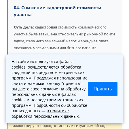
04. Снижение кадастровой стоимости
участка
Суть дела:
кадастровая стоимость коммерческого
участка была завышена относительно рыночной почти
вдвое, из-за чего земельный налог и арендная плата
оказались чрезмерными для бизнеса клиента.
Юрист организовал независимую оценку рыночной
На сайте используются файлы
cookies, осуществляется обработка
стоимости и подготовил заявление в комиссию
сведений посредством метрических
Росреестра, а после — в суд, с отчётом оценщика и
программ. Продолжая использование
обоснованием.
Результат: кадастровая стоимость
сайта и нажимая кнопку "принять",
снижена до рыночной, налоговая и арендная
вы даете свое
согласие
на обработку
Принять
персональных данных в файлах
нагрузка клиента существенно уменьшилась.
cookies и посредством метрических
программ. Подробности об обработке
ваших данных —
в политике
обработки персональных данных
.
Обратите внимание:
описанные примеры
иллюстрируют подход к типовым ситуациям. Исход