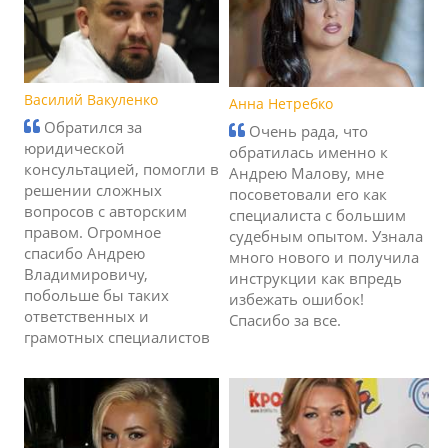
Василий Вакуленко
Анна Нетребко
Обратился за
Очень рада, что
юридической
обратилась именно к
консультацией, помогли в
Андрею Малову, мне
решении сложных
посоветовали его как
вопросов с авторским
специалиста с большим
правом. Огромное
судебным опытом. Узнала
спасибо Андрею
много нового и получила
Владимировичу,
инструкции как впредь
побольше бы таких
избежать ошибок!
ответственных и
Спасибо за все.
грамотных специалистов