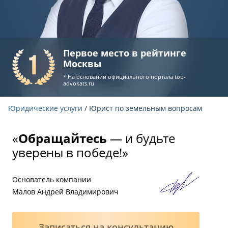
Первое место в рейтинге
Москвы
* На основании официального портала
top-
advokats.ru
Юридические услуги
/ Юрист по земельным вопросам
«
Обращайтесь
— и будьте
уверены в победе!»
Основатель компании
Малов Андрей Владимирович
Записаться на консультацию