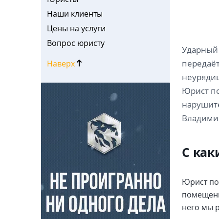
Наши клиенты
Цены на услуги
Вопрос юристу
Ударный 
передаёт
Наверх
неурядиц
Юрист по
нарушите
Владимир
С как
Юрист по
помещени
него мы 