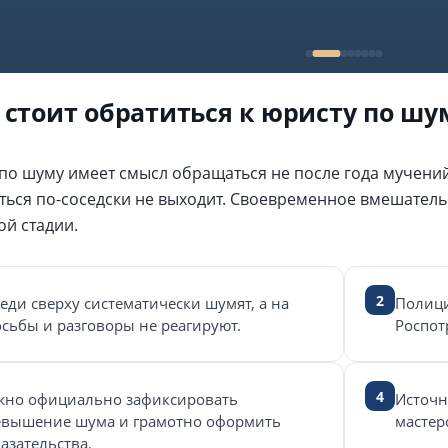
 стоит обратиться к юристу по шу
по шуму имеет смысл обращаться не после года мучений, 
ться по-соседски не выходит. Своевременное вмешатель
ой стадии.
2
еди сверху систематически шумят, а на
Полици
сьбы и разговоры не реагируют.
Роспот
4
жно официально зафиксировать
Источн
евышение шума и грамотно оформить
мастер
азательства.