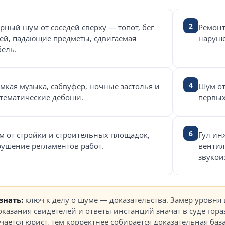
2
рный шум от соседей сверху — топот, бег
Ремонт
ей, падающие предметы, сдвигаемая
наруш
ель.
4
мкая музыка, сабвуфер, ночные застолья и
Шум от
тематические дебоши.
первых
6
 от стройки и строительных площадок,
Гул ин
ушение регламентов работ.
вентил
звукои
знать:
ключ к делу о шуме — доказательства. Замер уровня
оказания свидетелей и ответы инстанций значат в суде го
ается юрист, тем корректнее собирается доказательная база