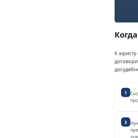
Когда
К юристу 
договори
досудебн
1
Сос
про
3
Ну
пр
док