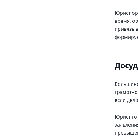
Юрист ор
время, о
привязыв
формируе
Досуд
Большинс
грамотно
если дело
Юрист го
заявлени
превышен