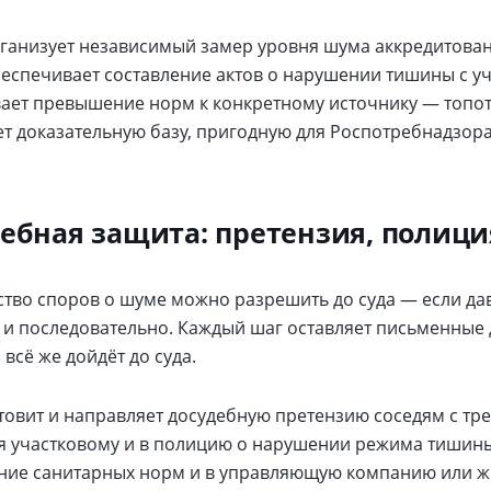
ганизует независимый замер уровня шума аккредитован
беспечивает составление актов о нарушении тишины с уч
ает превышение норм к конкретному источнику — топот
т доказательную базу, пригодную для Роспотребнадзора 
ебная защита: претензия, полици
тво споров о шуме можно разрешить до суда — если да
 и последовательно. Каждый шаг оставляет письменные д
 всё же дойдёт до суда.
товит и направляет досудебную претензию соседям с тр
я участковому и в полицию о нарушении режима тишины
ие санитарных норм и в управляющую компанию или ж