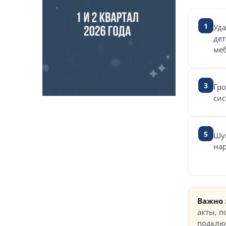
1
Уда
дет
меб
3
Гро
сис
5
Шум
нар
Важно 
акты, п
подключ