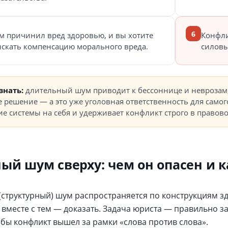
6
м причинил вред здоровью, и вы хотите
Конфли
скать компенсацию морального вреда.
силовы
знать:
длительный шум приводит к бессоннице и неврозам, 
 решение — а это уже уголовная ответственность для самог
е системы на себя и удерживает конфликт строго в правово
ый шум сверху: чем он опасен и к
(структурный) шум распространяется по конструкциям зд
и вместе с тем — доказать. Задача юриста — правильно 
обы конфликт вышел за рамки «слова против слова».