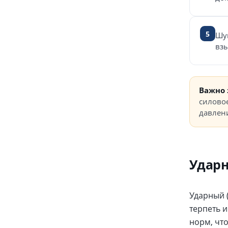
5
Шу
взы
Важно 
силовое
давлени
Ударн
Ударный 
терпеть 
норм, чт