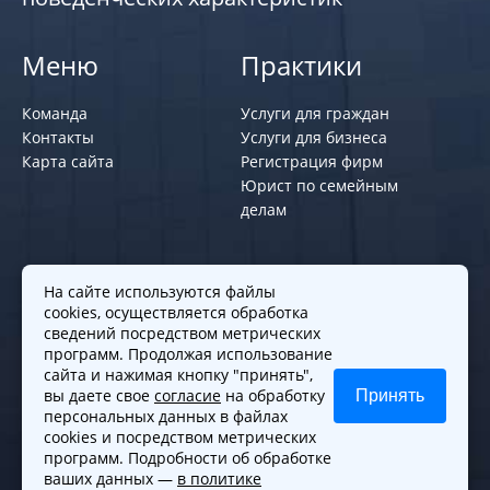
Меню
Практики
Команда
Услуги для граждан
Контакты
Услуги для бизнеса
Карта сайта
Регистрация фирм
Юрист по семейным
делам
Политики и правила
На сайте используются файлы
cookies, осуществляется обработка
Политика обработки персональных
сведений посредством метрических
программ. Продолжая использование
данных
сайта и нажимая кнопку "принять",
Согласие на обработку cookies
вы даете свое
согласие
на обработку
Принять
Согласие на обработку персональных
персональных данных в файлах
данных
cookies и посредством метрических
программ. Подробности об обработке
ваших данных —
в политике