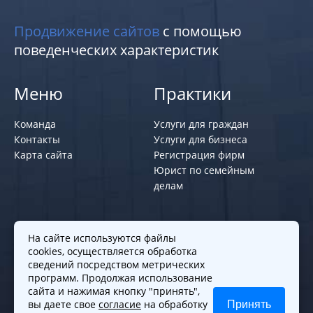
Продвижение сайтов
с помощью
поведенческих характеристик
Меню
Практики
Команда
Услуги для граждан
Контакты
Услуги для бизнеса
Карта сайта
Регистрация фирм
Юрист по семейным
делам
Политики и правила
На сайте используются файлы
cookies, осуществляется обработка
Политика обработки персональных
сведений посредством метрических
программ. Продолжая использование
данных
сайта и нажимая кнопку "принять",
Согласие на обработку cookies
вы даете свое
согласие
на обработку
Принять
Согласие на обработку персональных