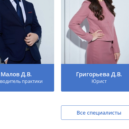
Малов Д.В.
Григорьева Д.В.
водитель практики
Юрист
Все специалисты