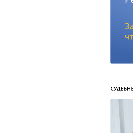
З
ч
СУДЕБН