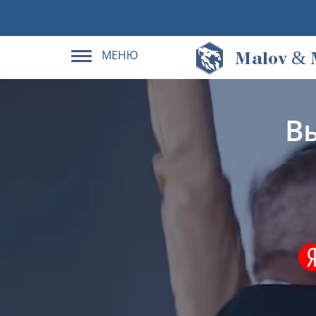
МЕНЮ
&
M
alov
В