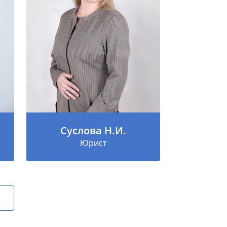
Суслова Н.И.
Юрист