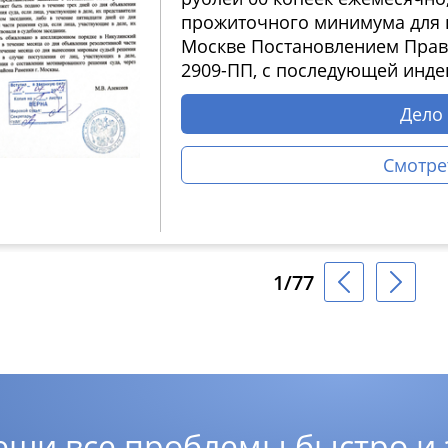
прожиточного минимума для п
Москве Постановлением Прави
2909-ПП, с последующей инде
Дело
Смотре
1/77
еши все проблемы быстро и