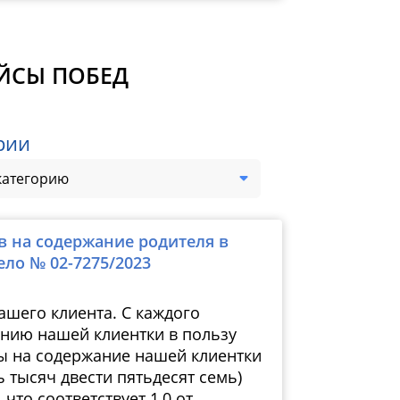
ЕЙСЫ ПОБЕД
рии
категорию
в на содержание родителя в
Дело № 
ело № 02-7275/2023
ашего клиента. С каждого
ению нашей клиентки в пользу
ы на содержание нашей клиентки
ь тысяч двести пятьдесят семь)
что соответствует 1,0 от