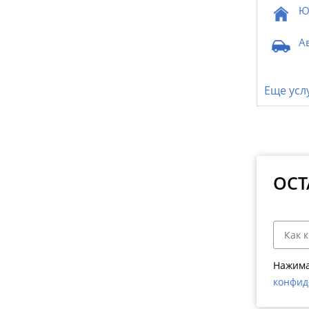
Ю
А
Еще усл
ОСТ
Нажима
конфид