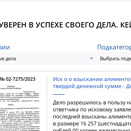
УВЕРЕН В УСПЕХЕ СВОЕГО ДЕЛА. К
рии
Подкатего
е дела
Выбрать под
Иск о о взыскании алименто
№ 02-7275/2023
твердой денежной сумме - Д
Дело разрешилось в пользу н
ответчика по исковому заявл
последней взысканы алимент
в размере 16 257 (шестнадцат
рублей 00 копеек ежемесячно, 