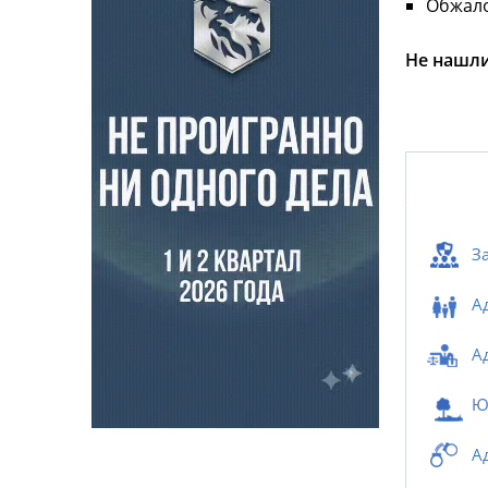
Обжало
Не нашли
З
А
А
Ю
А