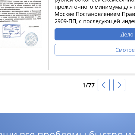
прожиточного минимума для п
Москве Постановлением Прави
2909-ПП, с последующей инде
Дело
Смотре
1/77
еши все проблемы быстро и