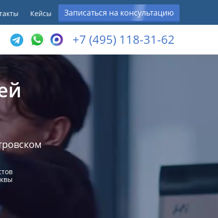
Записаться на консультацию
такты
Кейсы
+7 (495) 118-31-62
ей
тровском
стов
сквы