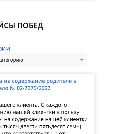
ЕЙСЫ ПОБЕД
рии
категорию
в на содержание родителя в
Дело № 
ело № 02-7275/2023
ашего клиента. С каждого
ению нашей клиентки в пользу
ы на содержание нашей клиентки
ь тысяч двести пятьдесят семь)
что соответствует 1,0 от