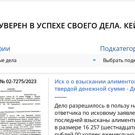
УВЕРЕН В УСПЕХЕ СВОЕГО ДЕЛА. К
рии
Подкатего
е дела
Выбрать под
Иск о о взыскании алименто
№ 02-7275/2023
твердой денежной сумме - Д
Дело разрешилось в пользу н
ответчика по исковому заявл
последней взысканы алимент
в размере 16 257 (шестнадцат
рублей 00 копеек ежемесячно, 