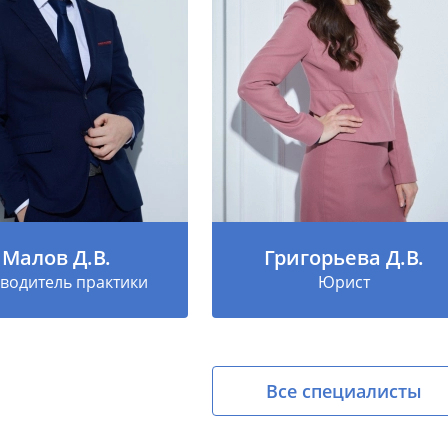
Малов Д.В.
Григорьева Д.В.
водитель практики
Юрист
Все специалисты