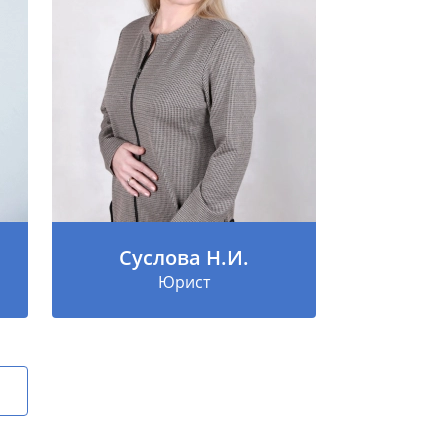
Суслова Н.И.
Юрист