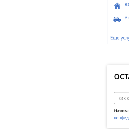
Ю
А
Еще усл
ОСТ
Нажима
конфид