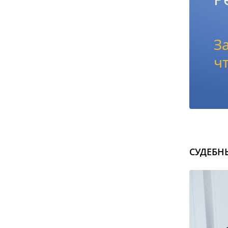
З
ч
СУДЕБН