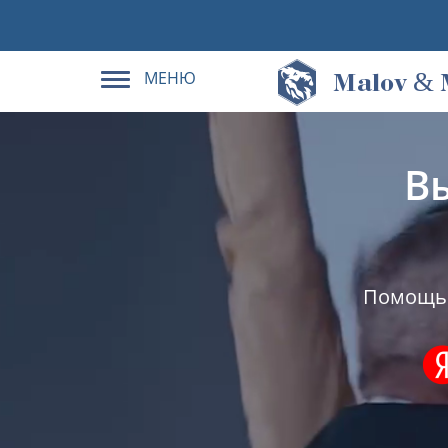
МЕНЮ
&
M
alov
В
Помощь 