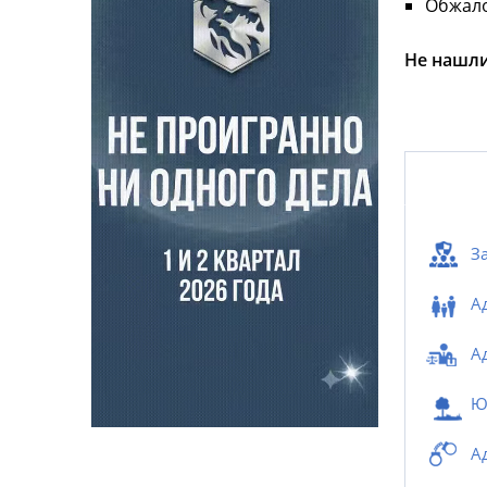
Обжало
Не нашли
З
А
А
Ю
А