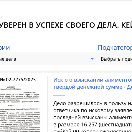
УВЕРЕН В УСПЕХЕ СВОЕГО ДЕЛА. К
рии
Подкатего
е дела
Выбрать под
Иск о о взыскании алименто
№ 02-7275/2023
твердой денежной сумме - Д
Дело разрешилось в пользу н
ответчика по исковому заявл
последней взысканы алимент
в размере 16 257 (шестнадцат
рублей 00 копеек ежемесячно, 