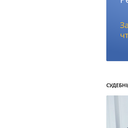
З
ч
СУДЕБН