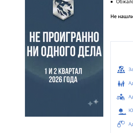
Обжало
Не нашли
З
А
А
Ю
А