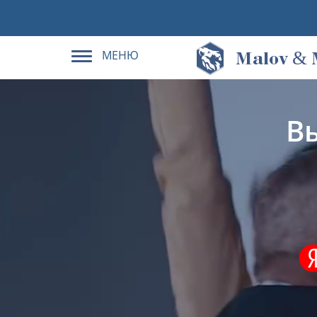
МЕНЮ
&
M
alov
В