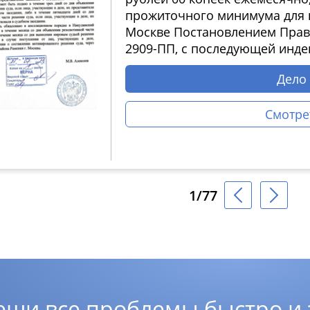
прожиточного минимума для п
Москве Постановлением Прави
2909-ПП, с последующей инде
Дело
Смотре
1/77
еши все проблемы быстро и