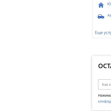
Ю
А
Еще усл
ОСТ
Нажима
конфид