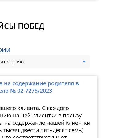
ЕЙСЫ ПОБЕД
рии
категорию
в на содержание родителя в
Дело № 
ело № 02-7275/2023
ашего клиента. С каждого
ению нашей клиентки в пользу
ы на содержание нашей клиентки
ь тысяч двести пятьдесят семь)
что соответствует 1,0 от