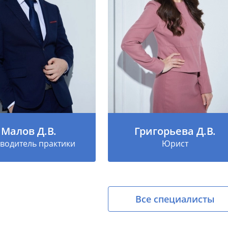
Малов Д.В.
Григорьева Д.В.
водитель практики
Юрист
Все специалисты