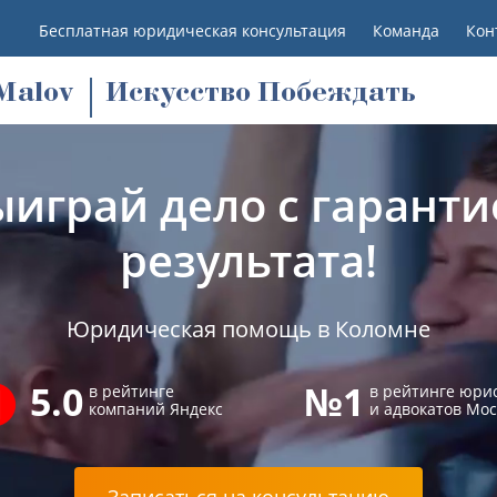
Бесплатная юридическая консультация
Команда
Кон
M
alov
Искусство Побеждать
ыиграй дело с гаранти
результата!
Юридическая помощь в Коломне
5.0
№1
в рейтинге
в рейтинге юри
компаний Яндекс
и адвокатов Мо