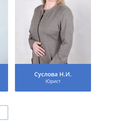
Суслова Н.И.
Юрист