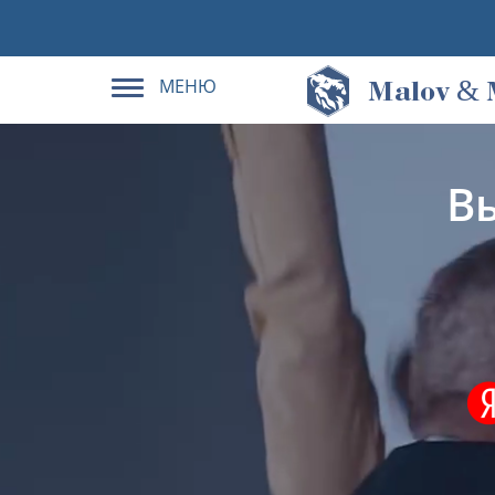
МЕНЮ
&
M
alov
В