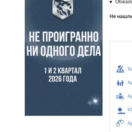
Обжало
Не нашли
З
А
А
Ю
А