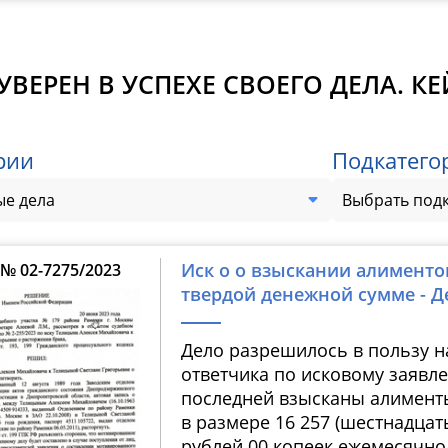
УВЕРЕН В УСПЕХЕ СВОЕГО ДЕЛА. К
рии
Подкатего
е дела
Выбрать под
Иск о о взыскании алименто
№ 02-7275/2023
твердой денежной сумме - Д
Дело разрешилось в пользу н
ответчика по исковому заявл
последней взысканы алимент
в размере 16 257 (шестнадцат
рублей 00 копеек ежемесячно, 