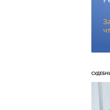
З
ч
СУДЕБН