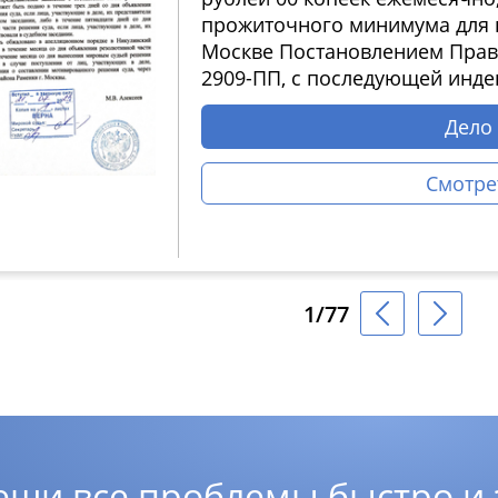
прожиточного минимума для п
Москве Постановлением Прави
2909-ПП, с последующей инде
Дело
Смотре
1/77
еши все проблемы быстро и