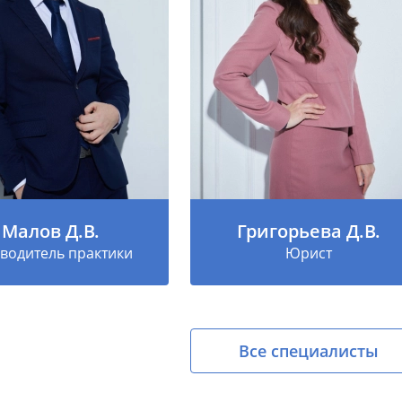
Малов Д.В.
Григорьева Д.В.
водитель практики
Юрист
Все специалисты