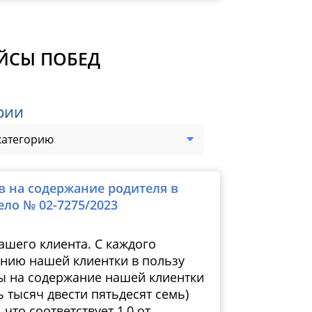
ЕЙСЫ ПОБЕД
рии
категорию
в на содержание родителя в
Дело № 
ело № 02-7275/2023
ашего клиента. С каждого
ению нашей клиентки в пользу
ы на содержание нашей клиентки
ь тысяч двести пятьдесят семь)
что соответствует 1,0 от