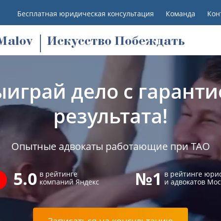
Бесплатная юридическая консультация
Команда
Кон
M
alov
Искусство Побеждать
ыиграй дело с гаранти
результата!
Опытные адвокаты работающие при ТАО
5.0
№1
в рейтинге
в рейтинге юри
компаний Яндекс
и адвокатов Мо