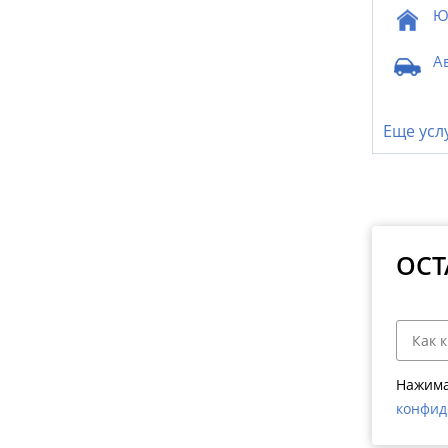
Ю
А
Еще усл
ОСТ
Нажима
конфид