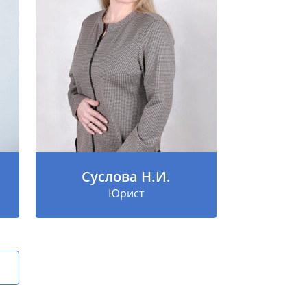
Суслова Н.И.
Юрист