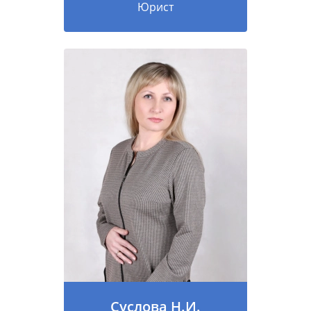
Юрист
Суслова Н.И.