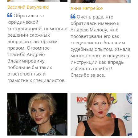
Василий Вакуленко
Анна Нетребко
Обратился за
Очень рада, что
юридической
обратилась именно к
консультацией, помогли в
Андрею Малову, мне
решении сложных
посоветовали его как
вопросов с авторским
специалиста с большим
правом. Огромное
судебным опытом. Узнала
спасибо Андрею
много нового и получила
Владимировичу,
инструкции как впредь
побольше бы таких
избежать ошибок!
ответственных и
Спасибо за все.
грамотных специалистов