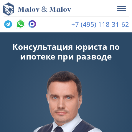
&
M
alov
M
alov
+7 (495) 118-31-62
Консультация юриста по
ипотеке при разводе