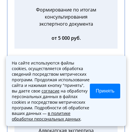
Формирование по итогам
консультирования
экспертного документа
от 5 000 руб.
На сайте используются файлы
cookies, осуществляется обработка
сведений посредством метрических
программ. Продолжая использование
Основные услуги в Москве
сайта и нажимая кнопку "принять",
вы даете свое
согласие
на обработку
Принять
персональных данных в файлах
Помощь юриста в подготовке
cookies и посредством метрических
программ. Подробности об обработке
пакета документов
ваших данных —
в политике
обработки персональных данных
.
Адвокатская экспертиза