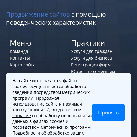
Продвижение сайтов
с помощью
поведенческих характеристик
Меню
Практики
Команда
Услуги для граждан
Контакты
Услуги для бизнеса
Карта сайта
Регистрация фирм
Юрист по семейным
делам
На сайте используются файлы
cookies, осуществляется обработка
Политики и правила
сведений посредством метрических
программ. Продолжая
Политика обработки персональных
использование сайта и нажимая
данных
кнопку "принять", вы даете свое
Принять
согласие
на обработку персональных
Согласие на обработку cookies
данных в файлах cookies и
Согласие на обработку персональных
посредством метрических программ.
данных
Подробности об обработке ваших