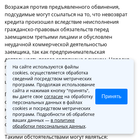
Возражая против предъявленного обвинения,
подсудимые могут ссылаться на то, что невозврат
кредита произошел вследствие неисполнения
гражданско-правовых обязательств перед
заемщиком третьими лицами и обусловлен
неудачной коммерческой деятельностью
заемщика, так как предпринимательская
деятельность всегда сопряжена с риском. Нередко
подсудимые указывают на то, что осуществляли
На сайте используются файлы
cookies, осуществляется обработка
частичный возврат кредита и (или) его частичное
сведений посредством метрических
целевое использование.
программ. Продолжая использование
сайта и нажимая кнопку "принять",
Признавая вину подсудимых в хищении кредита,
вы даете свое
согласие
на обработку
Принять
суды учитывают различные обстоятельства,
персональных данных в файлах
cookies и посредством метрических
наличие которых в конкретном деле в
программ. Подробности об обработке
совокупности с другими обстоятельствами может
ваших данных —
в политике
свидетельствовать об умысле подсудимого.
обработки персональных данных
.
Такими обстоятельствами могут являться: