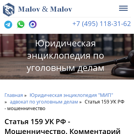
&
M
alov
M
alov
+7 (495) 118-31-62
Юридическая
энциклопедия по
уголовным делам
Главная
Юридическая энциклопедия "МИП"
адвокат по уголовным делам
Статья 159 УК РФ
- мошенничество
Статья 159 УК РФ -
Мошенничество. Комментарий