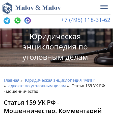
&
M
alov
M
alov
+7 (495) 118-31-62
Юридическая
энциклопедия по
уголовным делам
Главная
Юридическая энциклопедия "МИП"
адвокат по уголовным делам
Статья 159 УК РФ
- мошенничество
Статья 159 УК РФ -
Мошенничество. Комментарий