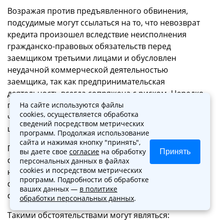
Возражая против предъявленного обвинения,
подсудимые могут ссылаться на то, что невозврат
кредита произошел вследствие неисполнения
гражданско-правовых обязательств перед
заемщиком третьими лицами и обусловлен
неудачной коммерческой деятельностью
заемщика, так как предпринимательская
деятельность всегда сопряжена с риском. Нередко
подсудимые указывают на то, что осуществляли
На сайте используются файлы
cookies, осуществляется обработка
частичный возврат кредита и (или) его частичное
сведений посредством метрических
целевое использование.
программ. Продолжая использование
сайта и нажимая кнопку "принять",
Признавая вину подсудимых в хищении кредита,
вы даете свое
согласие
на обработку
Принять
суды учитывают различные обстоятельства,
персональных данных в файлах
cookies и посредством метрических
наличие которых в конкретном деле в
программ. Подробности об обработке
совокупности с другими обстоятельствами может
ваших данных —
в политике
свидетельствовать об умысле подсудимого.
обработки персональных данных
.
Такими обстоятельствами могут являться: