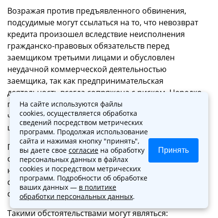
Возражая против предъявленного обвинения,
подсудимые могут ссылаться на то, что невозврат
кредита произошел вследствие неисполнения
гражданско-правовых обязательств перед
заемщиком третьими лицами и обусловлен
неудачной коммерческой деятельностью
заемщика, так как предпринимательская
деятельность всегда сопряжена с риском. Нередко
подсудимые указывают на то, что осуществляли
На сайте используются файлы
cookies, осуществляется обработка
частичный возврат кредита и (или) его частичное
сведений посредством метрических
целевое использование.
программ. Продолжая использование
сайта и нажимая кнопку "принять",
Признавая вину подсудимых в хищении кредита,
вы даете свое
согласие
на обработку
Принять
суды учитывают различные обстоятельства,
персональных данных в файлах
cookies и посредством метрических
наличие которых в конкретном деле в
программ. Подробности об обработке
совокупности с другими обстоятельствами может
ваших данных —
в политике
свидетельствовать об умысле подсудимого.
обработки персональных данных
.
Такими обстоятельствами могут являться: