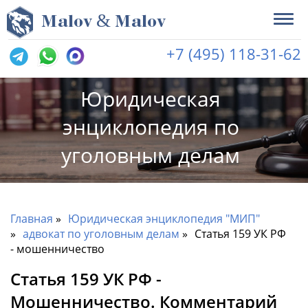
&
M
alov
M
alov
+7 (495) 118-31-62
Юридическая
энциклопедия по
уголовным делам
Главная
Юридическая энциклопедия "МИП"
адвокат по уголовным делам
Статья 159 УК РФ
- мошенничество
Статья 159 УК РФ -
Мошенничество. Комментарий