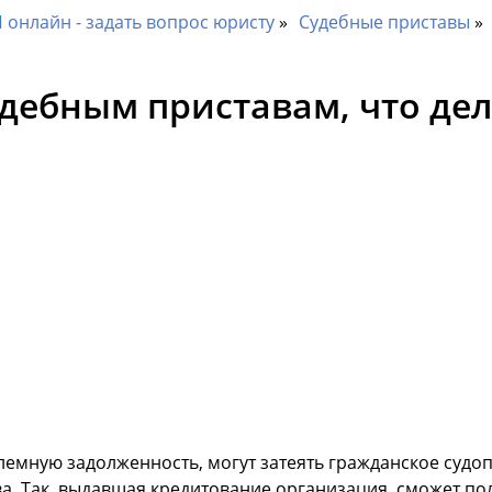
онлайн - задать вопрос юристу
Судебные приставы
удебным приставам, что де
емную задолженность, могут затеять гражданское судо
а. Так, выдавшая кредитование организация, сможет по