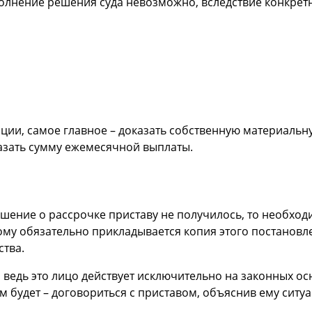
олнение решения суда невозможно, вследствие конкрет
ции, самое главное – доказать собственную материальн
азать сумму ежемесячной выплаты.
решение о рассрочке приставу не получилось, то необход
рому обязательно прикладывается копия этого постанов
тва.
т, ведь это лицо действует исключительно на законных о
м будет – договориться с приставом, объяснив ему сит