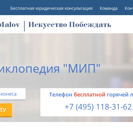
Бесплатная юридическая консультация
Команда
Кон
M
alov
Искусство Побеждать
иклопедия "МИП"
бизнеса
Tелефон
бесплатной
горячей 
+7 (495) 118-31-62
ТУ