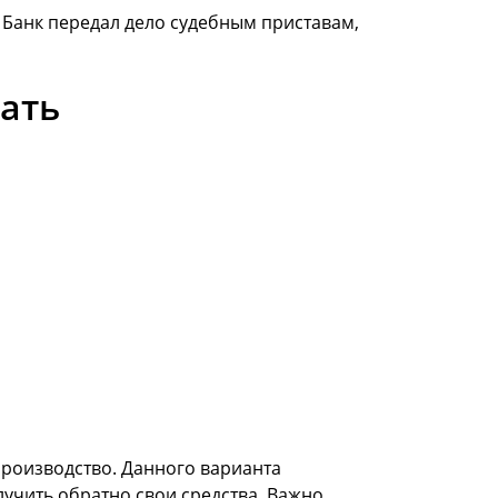
Банк передал дело судебным приставам,
лать
производство. Данного варианта
лучить обратно свои средства. Важно