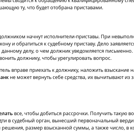
емы сводится к обращению к квалифицированному специ
ающую ту, что будет отобрана приставами.
с должником начнут исполнители-приставы. При невыпол
акону и обратиться к судебному приставу. Дело заявляе
 данному делу, о чем должник уведомляется письменно.
вонить должнику, чтобы урегулировать вопрос.
ель вправе приехать к должнику, наложить взыскание н
банк
не может вернуть себе средства, их вычитывают из 
елать
все, чтобы добиться рассрочки. Получить такую в
идти в судебный орган, вынесший первоначальный верди
решения, размер взысканной суммы, а также число, в ко