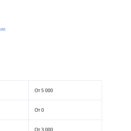
чик
От 5 000
От 0
От 3 000