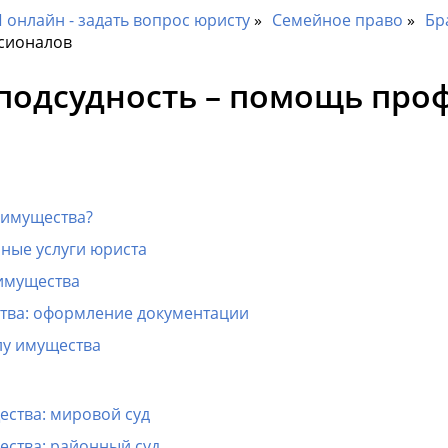
онлайн - задать вопрос юристу
Семейное право
Бр
ссионалов
 подсудность – помощь про
у имущества?
ные услуги юриста
имущества
ства: оформление документации
лу имущества
ества: мировой суд
ества: районный суд