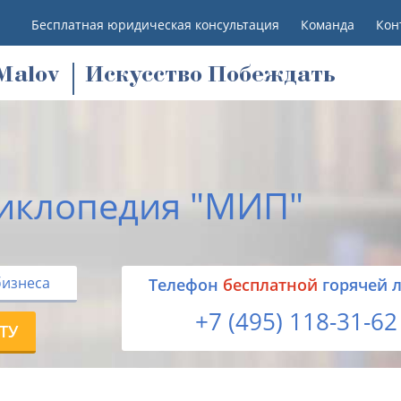
Бесплатная юридическая консультация
Команда
Кон
M
alov
Искусство Побеждать
иклопедия "МИП"
бизнеса
Tелефон
бесплатной
горячей 
+7 (495) 118-31-62
ТУ