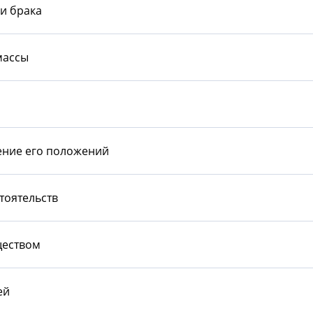
и брака
массы
ение его положений
тоятельств
ществом
ей