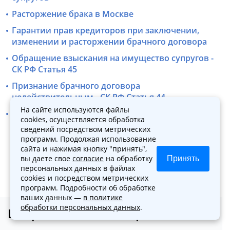
Расторжение брака в Москве
Гарантии прав кредиторов при заключении,
изменении и расторжении брачного договора
Обращение взыскания на имущество супругов -
СК РФ Статья 45
Признание брачного договора
недействительным - СК РФ Статья 44
На сайте используются файлы
Изменение и расторжение брачного договора -
cookies, осуществляется обработка
СК РФ Статья 43
сведений посредством метрических
программ. Продолжая использование
сайта и нажимая кнопку "принять",
вы даете свое
согласие
на обработку
Принять
Полезные статьи по
персональных данных в файлах
расторжению брака
cookies и посредством метрических
программ. Подробности об обработке
ваших данных —
в политике
обработки персональных данных
.
Вопросы и ответы юристов