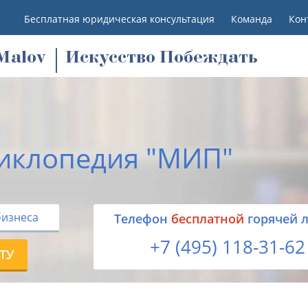
Бесплатная юридическая консультация
Команда
Кон
M
alov
Искусство Побеждать
иклопедия "МИП"
бизнеса
Tелефон
бесплатной
горячей 
+7 (495) 118-31-62
ТУ