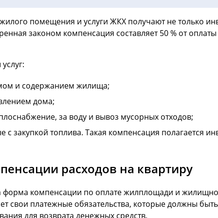
жилого помещения и услуги ЖКХ получают не только инв
енная законом компенсация составляет 50 % от оплаты в
услуг:
ймом и содержанием жилища;
влением дома;
теплоснабжение, за воду и вывоз мусорных отходов;
 с закупкой топлива. Такая компенсация полагается ин
мпенсации расходов на квартиру
 форма компенсации по оплате жилплощади и жилищно-
ет свои платежные обязательства, которые должны быт
ования для возврата денежных средств.