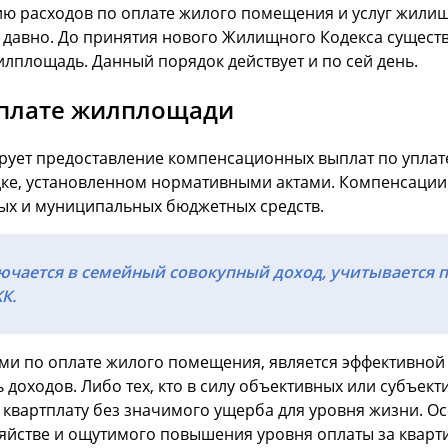
 расходов по оплате жилого помещения и услуг жилищ
л давно. До принятия нового Жилищного Кодекса сущест
илплощадь. Данный порядок действует и по сей день.
оплате жилплощади
лирует предоставление компенсационных выплат по упла
дке, установленном нормативными актами. Компенсации
ных и муниципальных бюджетных средств.
чается в семейный совокупный доход, учитывается пр
К.
ми по оплате жилого помещения, является эффективной 
 доходов. Либо тех, кто в силу объективных или субъек
 квартплату без значимого ущерба для уровня жизни. О
стве и ощутимого повышения уровня оплаты за кварти