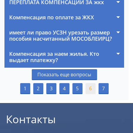
ПЕРЕПЛАТА КОМПЕНСАЦИИ ЗА жкх
Компенсация по оплате за ЖКХ
имеет ли право УСЗН урезать размер
пособия насчитанный МОСОБЛЕИРЦ?
Компенсация за наем жилья. Кто
выдает платежку?
Показать еще вопросы
1
2
3
4
5
6
7
Контакты