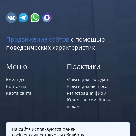
Продвижение сайтов
с помощью
поведенческих характеристик
Меню
Практики
Команда
Услуги для граждан
Контакты
Услуги для бизнеса
Карта сайта
Регистрация фирм
Юрист по семейным
делам
Политики и правила
На сайте используются файлы
cookies, осуществляется обработка