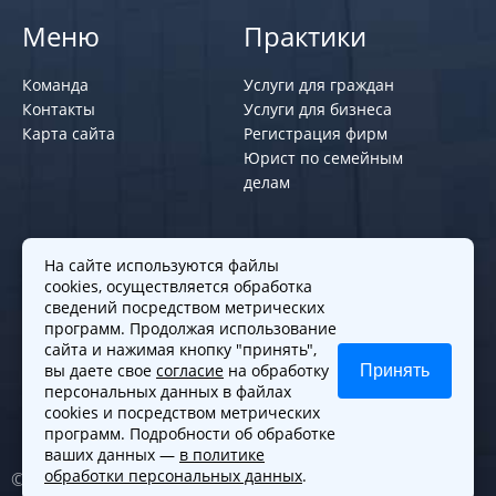
Меню
Практики
Команда
Услуги для граждан
Контакты
Услуги для бизнеса
Карта сайта
Регистрация фирм
Юрист по семейным
делам
Политики и правила
На сайте используются файлы
cookies, осуществляется обработка
Политика обработки персональных
сведений посредством метрических
программ. Продолжая использование
данных
сайта и нажимая кнопку "принять",
Согласие на обработку cookies
вы даете свое
согласие
на обработку
Принять
Согласие на обработку персональных
персональных данных в файлах
данных
cookies и посредством метрических
программ. Подробности об обработке
ваших данных —
в политике
обработки персональных данных
.
© 2010-2026. Все права защищены