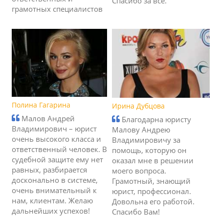
Спасибо за все.
грамотных специалистов
Полина Гагарина
Ирина Дубцова
Малов Андрей
Благодарна юристу
Владимирович – юрист
Малову Андрею
очень высокого класса и
Владимировичу за
ответственный человек. В
помощь, которую он
судебной защите ему нет
оказал мне в решении
равных, разбирается
моего вопроса.
досконально в системе,
Грамотный, знающий
очень внимательный к
юрист, профессионал.
нам, клиентам. Желаю
Довольна его работой.
дальнейших успехов!
Спасибо Вам!