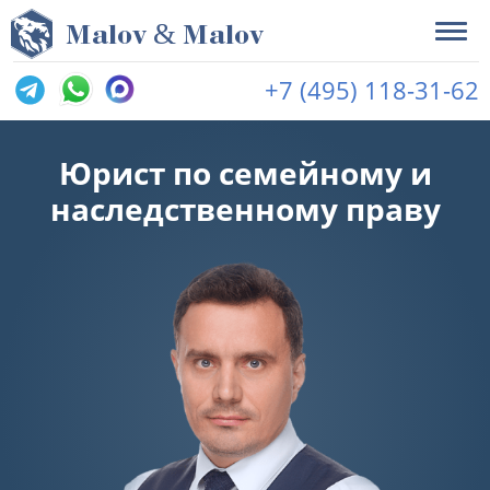
&
M
alov
M
alov
+7 (495) 118-31-62
Юрист по семейному и
наследственному праву