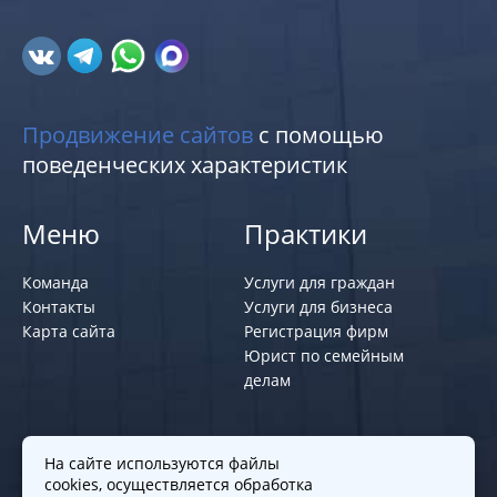
Продвижение сайтов
с помощью
поведенческих характеристик
Меню
Практики
Команда
Услуги для граждан
Контакты
Услуги для бизнеса
Карта сайта
Регистрация фирм
Юрист по семейным
делам
Политики и правила
На сайте используются файлы
cookies, осуществляется обработка