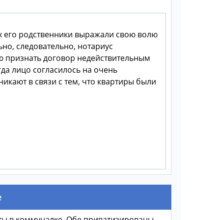
ых его родственники выражали свою волю
но, следовательно, нотариус
ю признать договор недействительным
гда лицо согласилось на очень
икают в связи с тем, что квартиры были
е
ты в коммуналке. Обе приватизированы.