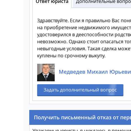
Ответ юриста
Дополнительные вопрос
Здравствуйте. Если я правильно Вас по
на приобретение недвижимого имущества
удостоверился в дееспособности родст
невозможно. Однако стоит опасаться тог
невыгодные условия. Такая сделка может
куплены по срочному выкупу.
Медведев Михаил Юрьеви
Задать дополнительный вопрос
Получить письменный отказ от перв
Уважаемые юристы, я нуждаюсь в помощи!