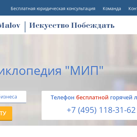
Бесплатная юридическая консультация
Команда
Кон
M
alov
Искусство Побеждать
иклопедия "МИП"
бизнеса
Tелефон
бесплатной
горячей 
+7 (495) 118-31-62
ТУ