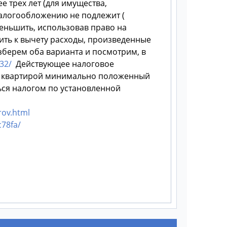
 трех лет (для имущества,
 налогообложению не подлежит (
меньшить, использовав право на
ить к вычету расходы, произведенные
азберем оба варианта и посмотрим, в
32/
Действующее налоговое
ют квартирой минимально положенный
ься налогом по установленной
rov.html
78fa/