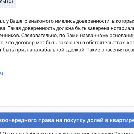
ы (0)
нял, у Вашего знакомого имелись доверенности, в котор
. Такая доверенность должна быть заверена нотариаль
венников. Следовательно, по Вами названному основани
о, что договор мог быть заключен в обстоятельствах, ко
 быть признана кабальной сделкой. Такие опасения возн
ч
оочередного права на покупку долей в квартир
 От отца и бабушки по наследству мне перешли 2 комна