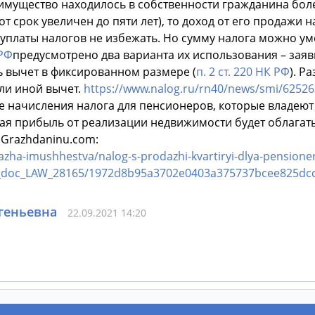
имущество находилось в собственности гражданина более
тот срок увеличен до пяти лет), то доход от его продажи
е уплаты налогов не избежать. Но сумму налога можно у
РФ
предусмотрено два варианта их использования – заяв
ь вычет в фиксированном размере (
п. 2 ст. 220 НК РФ
). Р
или иной вычет.
https://www.nalog.ru/rn40/news/smi/62526
вие начисления налога для пенсионеров, которые владе
нная прибыль от реализации недвижимости будет облагат
 Grazhdaninu.com:
azha-imushhestva/nalog-s-prodazhi-kvartiryi-dlya-pensione
s_doc_LAW_28165/1972d8b95a3702e0403a375737bcee825dcc
геньевна
22.09.2021 14:20