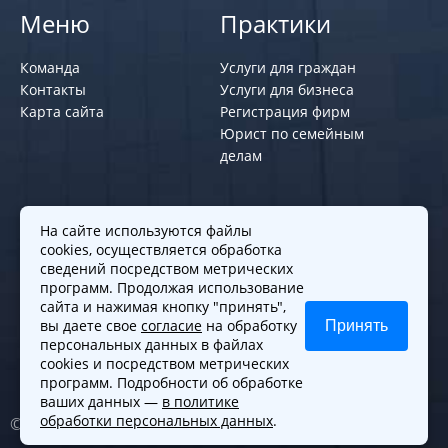
Меню
Практики
Команда
Услуги для граждан
Контакты
Услуги для бизнеса
Карта сайта
Регистрация фирм
Юрист по семейным
делам
Политики и правила
На сайте используются файлы
cookies, осуществляется обработка
Политика обработки персональных
сведений посредством метрических
программ. Продолжая использование
данных
сайта и нажимая кнопку "принять",
Согласие на обработку cookies
вы даете свое
согласие
на обработку
Принять
Согласие на обработку персональных
персональных данных в файлах
данных
cookies и посредством метрических
программ. Подробности об обработке
ваших данных —
в политике
обработки персональных данных
.
© 2010-2026. Все права защищены