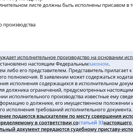
олнительном листе должны быть исполнены присавом в т
о производства
буждает исполнительное производство на основании ис
установлено настоящим Федеральным
законом
.
ем либо его представителем. Представитель прилагает 
его полномочия. В заявлении может содержаться ходата
ения исполнения содержащихся в исполнительном доку
 для должника ограничений, предусмотренных настоящ
нии исполнительного производства известные ему сведе
формацию о должнике, его имущественном положении и 
го исполнения требований исполнительного документа.
ление подаются взыскателем по месту совершения ис
ределяемому в соответствии со
статьей 33
настоящего 
ельный документ передаются судебному приставу-испо