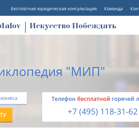
Бесплатная юридическая консультация
Команда
Кон
M
alov
Искусство Побеждать
иклопедия "МИП"
бизнеса
Tелефон
бесплатной
горячей 
+7 (495) 118-31-62
ТУ