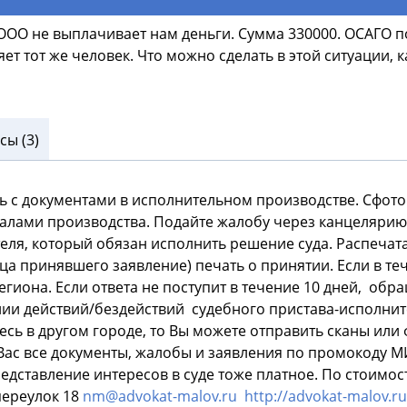
 ООО не выплачивает нам деньги. Сумма 330000. ОСАГО по
ет тот же человек. Что можно сделать в этой ситуации, к
ы (3)
ь с документами в исполнительном производстве. Сфото
иалами производства. Подайте жалобу через канцелярию
ля, который обязан исполнить решение суда. Распечатай
ица принявшего заявление) печать о принятии. Если в теч
иона. Если ответа не поступит в течение 10 дней, обра
ии действий/бездействий судебного пристава-исполнит
есь в другом городе, то Вы можете отправить сканы или
ас все документы, жалобы и заявления по промокоду МИ
дставление интересов в суде тоже платное. По стоимости
переулок 18
nm@advokat-malov.ru
http://advokat-malov.ru