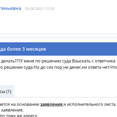
геньевна
03.08.2021 12:35
да более 3 месяцев
 делать???У меня по решению суда Взыскать с ответчика 
 решении суда.Но до сих пор ни денег,ни ответа нет.Чт
ы (1)
ается на основании
заявления
и исполнительного листа.
 заявления.
по тому же адресу.