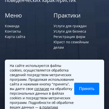
поведенческих характеристик
Меню
Практики
Команда
Услуги для граждан
Контакты
Услуги для бизнеса
Карта сайта
Регистрация фирм
Юрист по семейным
делам
Политики и правила
На сайте используются файлы
cookies, осуществляется обработка
Политика обработки персональных
сведений посредством метрических
программ. Продолжая использование
данных
сайта и нажимая кнопку "принять",
Согласие на обработку cookies
вы даете свое
согласие
на обработку
Принять
Согласие на обработку персональных
персональных данных в файлах
данных
cookies и посредством метрических
программ. Подробности об обработке
ваших данных —
в политике