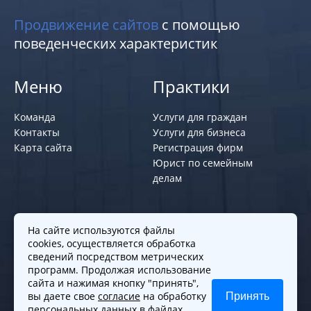
Продвижение сайтов
с помощью
поведенческих характеристик
Меню
Практики
Команда
Услуги для граждан
Контакты
Услуги для бизнеса
Карта сайта
Регистрация фирм
Юрист по семейным
делам
Политики и правила
На сайте используются файлы
cookies, осуществляется обработка
Политика обработки персональных
сведений посредством метрических
программ. Продолжая использование
данных
сайта и нажимая кнопку "принять",
Согласие на обработку cookies
вы даете свое
согласие
на обработку
Принять
Согласие на обработку персональных
персональных данных в файлах