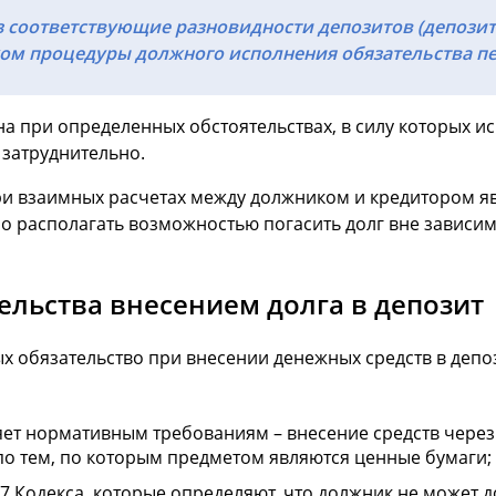
 соответствующие разновидности депозитов (депозит 
м процедуры должного исполнения обязательства пе
а при определенных обстоятельствах, в силу которых и
затруднительно.
и взаимных расчетах между должником и кредитором яв
 располагать возможностью погасить долг вне зависимо
ельства внесением долга в депозит
х обязательство при внесении денежных средств в депоз
яет нормативным требованиям – внесение средств через
по тем, по которым предметом являются ценные бумаги;
327 Кодекса, которые определяют, что должник не может 