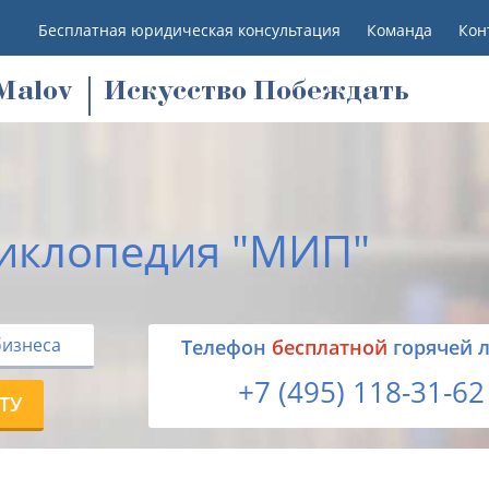
Бесплатная юридическая консультация
Команда
Кон
M
alov
Искусство Побеждать
иклопедия "МИП"
бизнеса
Tелефон
бесплатной
горячей 
+7 (495) 118-31-62
ТУ