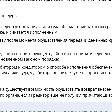
роцедуры:
 на депозит нотариуса или суда обладает одинаковым г
ке, и считается исполненным;
азу после момента осуществления передачи денежных с
едения соответствующего действия по принятию денежн
ановленном законом порядке;
ебитором и кредитором о способе исполнения обеспеч
риуса или суда, у дебитора возникает уже не право ис
а существует возможность осуществить возврат внесен
го органа, если кредитор еще не получил причитающиес
ет получить и доходность с соответствующих ценных