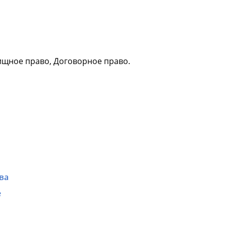
ищное право, Договорное право.
ва
е