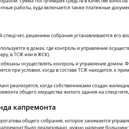
азом: сумма поступивших средств в качестве взносов 
онтные работы, куда включается также платежные докуме
ий спецсчет, решением собрания устанавливаются его вл
пользуется в домах, где контроль и управление осущес
ру, в ТСЖ или в ЖСК).
 обязаны осуществлять контроль и управление домом. 
ется при условии, когда в составе ТСЖ находится, к пр
ант реализуется, когда собственниками создан жилищн
ремонта общего имущества жилого здания на спецсчете,
нда капремонта
огатива общего собрания, которое занимается управлен
капремонт было реализовано, нужно наличие большинств