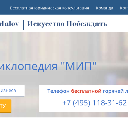
Бесплатная юридическая консультация
Команда
Кон
M
alov
Искусство Побеждать
иклопедия "МИП"
бизнеса
Tелефон
бесплатной
горячей 
+7 (495) 118-31-62
ТУ