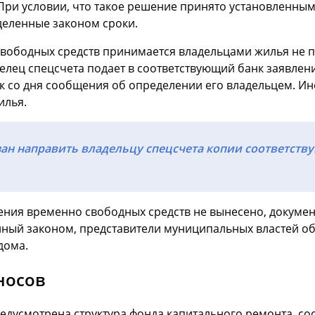
При условии, что такое решение принято установленным
еленные законом сроки.
ободных средств принимается владельцами жилья не п
лец спецсчета подает в соответствующий банк заявлени
ок со дня сообщения об определении его владельцем. Ин
илья.
ан направить владельцу спецсчета копии соответств
ния временно свободных средств не вынесено, докумен
нный законом, представители муниципальных властей об
дома.
носов
едусмотрена структура фонда капитального ремонта, сос