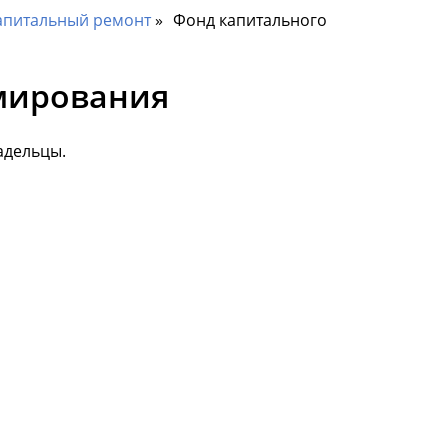
апитальный ремонт
Фонд капитального
рмирования
адельцы.