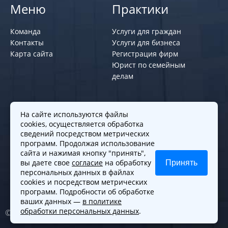
Меню
Практики
Команда
Услуги для граждан
Контакты
Услуги для бизнеса
Карта сайта
Регистрация фирм
Юрист по семейным
делам
Политики и правила
На сайте используются файлы
cookies, осуществляется обработка
Политика обработки персональных
сведений посредством метрических
программ. Продолжая использование
данных
сайта и нажимая кнопку "принять",
Согласие на обработку cookies
вы даете свое
согласие
на обработку
Принять
Согласие на обработку персональных
персональных данных в файлах
данных
cookies и посредством метрических
программ. Подробности об обработке
ваших данных —
в политике
обработки персональных данных
.
© 2010-2026. Все права защищены