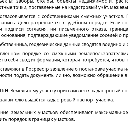
ъекты: заборы, столбы, объекты недвижимости, расп
тные точки, поставленные на кадастровый учёт, межевы
огласовывается с собственниками смежных участков. 
 запись. Дело разрешается в судебном порядке. Если 
 подписи согласия, ни письменного отказа, граница
 основания, подтверждающие уведомление соседей о пр
обственника, геодезические данные сводятся воедино и 
овленном порядке со смежными землепользователям
 в себя свод информации, которая потребуется, чтобы п
ставляют в Росреестр заявление о постановке участка 
ности подать документы лично, возможно обращение в
 ГКН. Земельному участку присваивается кадастровый но
, заявителю выдаётся кадастровый паспорт участка.
ние земельных участков обеспечивают максимальное
ить порядок в границах участков.