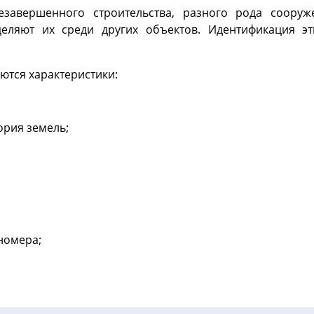
незавершенного строительства, разного рода соор
деляют их среди других объектов. Идентификация э
ются характеристики:
ория земель;
номера;