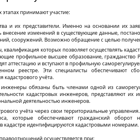
х этапах принимают участие:
ва и их представители. Именно на основании их заяв
 внесение изменений в существующие данные, постанов
ений, сооружений. Возможно обращение с целью получе
, квалификация которых позволяет осуществлять кадаст
еющие профильное высшее образование, гражданство 
дят аттестацию и вступают в профильную саморегулируе
венном реестре. Эти специалисты обеспечивают сб
я кадастрового учёта.
е инженеры обязаны быть членами одной из саморегу
тельности кадастровых инженеров, представляют их и
ональной деятельностью инженеров.
трового учёта через свои территориальные управления.
рса, которые обеспечивают гражданский оборот 
 в кадастре идентифицируются кадастровыми номерами.
правоотношений осуществляется при: