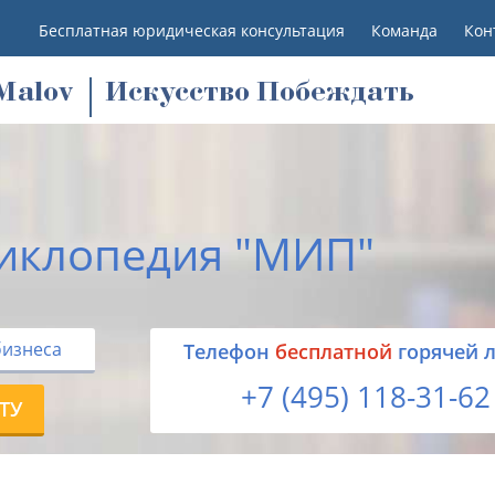
Бесплатная юридическая консультация
Команда
Кон
M
alov
Искусство Побеждать
иклопедия "МИП"
бизнеса
Tелефон
бесплатной
горячей 
+7 (495) 118-31-62
ТУ