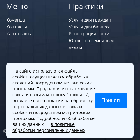
Меню
Практики
Команда
Услуги для граждан
Контакты
Услуги для бизнеса
Карта сайта
Регистрация фирм
Юрист по семейным
делам
Политики и правила
На сайте используются файлы
cookies, осуществляется обработка
Политика обработки персональных
сведений посредством метрических
программ. Продолжая использование
данных
сайта и нажимая кнопку "принять",
Согласие на обработку cookies
вы даете свое
согласие
на обработку
Принять
Согласие на обработку персональных
персональных данных в файлах
данных
cookies и посредством метрических
программ. Подробности об обработке
ваших данных —
в политике
обработки персональных данных
.
© 2010-2026. Все права защищены