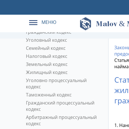
Кодексы РФ в действующей
редакции
МЕНЮ
&
Трудовой кодекс
M
alov
Гражданский кодекс
Уголовный кодекс
Закон
Семейный кодекс
предо
Налоговый кодекс
Стать
Земельный кодекс
найма 
Жилищный кодекс
Ста
Уголовно процессуальный
кодекс
жил
Таможенный кодекс
гра
Гражданский процессуальный
кодекс
Арбитражный процессуальный
кодекс
1. Нан