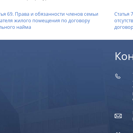
ья 69. Права и обязанности членов семьи
Статья 
ателя жилого помещения по договору
отсутст
льного найма
договор
Ко