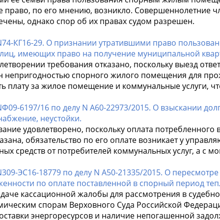
е право, по его мнению, возникло. Совершеннолетние чл
ечены, однако спор об их правах судом разрешен.
N74-КГ16-29. О признании утратившими право пользова
 лиц, имеющих право на получение муниципальной квар
влетворении требования отказано, поскольку выезд отве
н непригодностью спорного жилого помещения для про
ть плату за жилое помещение и коммунальные услуги, ч
Ф09-6197/16 по делу N А60-22973/2015. О взыскании дол
набжение, неустойки.
вание удовлетворено, поскольку оплата потребленного 
азана, обязательство по его оплате возникает у управ
ых средств от потребителей коммунальных услуг, а с м
309-ЭС16-18779 по делу N А50-21335/2015. О пересмотре
женности по оплате поставленной в спорный период теп
едаче кассационной жалобы для рассмотрения в судебно
мическим спорам Верховного Суда Российской Федерации
поставки энергоресурсов и наличие непогашенной задол