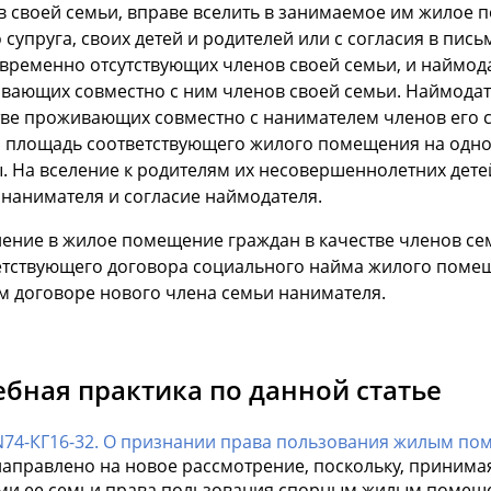
в своей семьи, вправе вселить в занимаемое им жилое
 супруга, своих детей и родителей или с согласия в пис
временно отсутствующих членов своей семьи, и наймодат
вающих совместно с ним членов своей семьи. Наймодате
тве проживающих совместно с нанимателем членов его се
 площадь соответствующего жилого помещения на одног
. На вселение к родителям их несовершеннолетних детей
 нанимателя и согласие наймодателя.
еление в жилое помещение граждан в качестве членов се
етствующего договора социального найма жилого помещ
м договоре нового члена семьи нанимателя.
ебная практика по данной статье
N74-КГ16-32. О признании права пользования жилым по
направлено на новое рассмотрение, поскольку, принима
ми ее семьи права пользования спорным жилым помещени