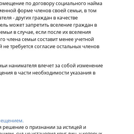
 помещение по договору социального найма
ьменной форме членов своей семьи, в том
еля - других граждан в качестве
ль может запретить вселение граждан в
мьи в случае, если после их вселения
о члена семьи составит менее учетной
 не требуется согласие остальных членов
мьи нанимателя влечет за собой изменение
ения в части необходимости указания в
мещением.
я решение о признании за истицей и
ем, суд не установил круг лиц, у которых