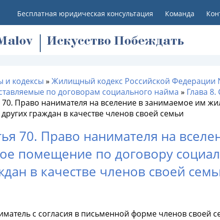
Бесплатная юридическая консультация
Команда
Кон
M
alov
Искусство Побеждать
ы и кодексы
»
Жилищный кодекс Российской Федерации 
ставляемые по договорам социального найма
»
Глава 8
я 70. Право нанимателя на вселение в занимаемое им ж
других граждан в качестве членов своей семьи
тья 70. Право нанимателя на всел
ое помещение по договору социал
ждан в качестве членов своей семь
иматель с согласия в письменной форме членов своей с