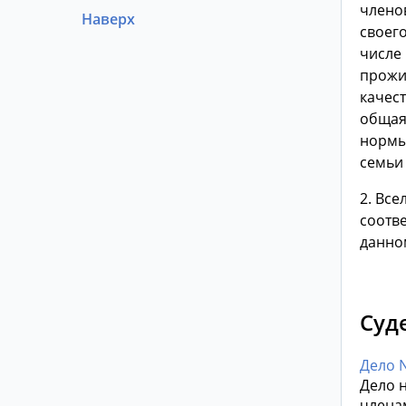
члено
Наверх
своего
числе 
прожи
качес
общая
нормы
семьи
2. Вс
соотв
данно
Суд
Дело 
Дело 
члена