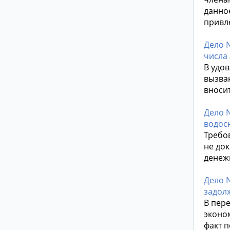
данно
привл
Дело 
числа
В удо
вызва
вноси
Дело N
водос
Требо
не док
денежн
Дело N
задол
В пер
эконо
факт 