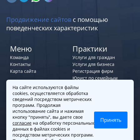
Продвижение сайтов
с помощью
поведенческих характеристик
Меню
Практики
Команда
Услуги для граждан
Контакты
Услуги для бизнеса
Карта сайта
Регистрация фирм
Юрист по семейным
делам
На сайте используются файлы
cookies, осуществляется обработка
Политики и правила
сведений посредством метрических
программ. Продолжая
Политика обработки персональных
использование сайта и нажимая
данных
кнопку "принять", вы даете свое
Принять
согласие
на обработку персональных
Согласие на обработку cookies
данных в файлах cookies и
Согласие на обработку персональных
посредством метрических программ.
данных