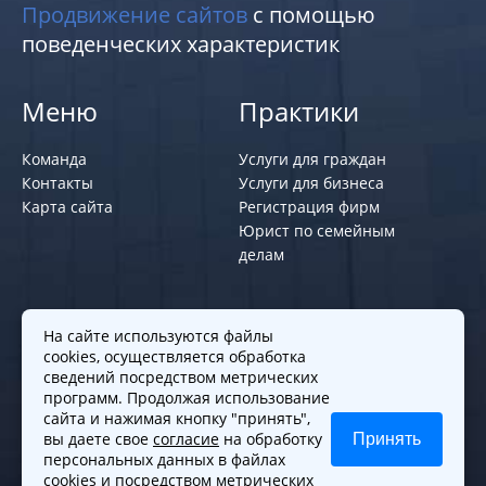
Продвижение сайтов
с помощью
поведенческих характеристик
Меню
Практики
Команда
Услуги для граждан
Контакты
Услуги для бизнеса
Карта сайта
Регистрация фирм
Юрист по семейным
делам
Политики и правила
На сайте используются файлы
cookies, осуществляется обработка
Политика обработки персональных
сведений посредством метрических
программ. Продолжая использование
данных
сайта и нажимая кнопку "принять",
Согласие на обработку cookies
вы даете свое
согласие
на обработку
Принять
Согласие на обработку персональных
персональных данных в файлах
данных
cookies и посредством метрических