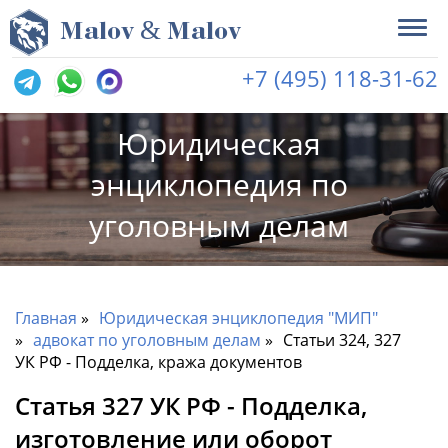
&
M
alov
M
alov
+7 (495) 118-31-62
Юридическая
энциклопедия по
уголовным делам
Главная
Юридическая энциклопедия "МИП"
адвокат по уголовным делам
Статьи 324, 327
УК РФ - Подделка, кража документов
Статья 327 УК РФ - Подделка,
изготовление или оборот