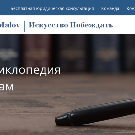
Бесплатная юридическая консультация
Команда
Кон
M
alov
Искусство Побеждать
иклопедия
лам