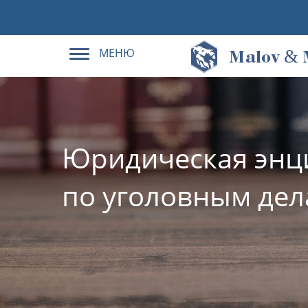
МЕНЮ
&
M
alov
Юридическая энц
по уголовным де