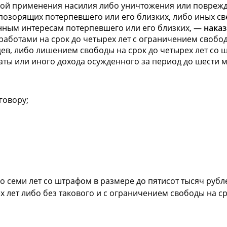
зой применения насилия либо уничтожения или поврежд
позорящих потерпевшего или его близких, либо иных св
нным интересам потерпевшего или его близких, —
наказ
аботами на срок до четырех лет с ограничением свободы 
цев, либо лишением свободы на срок до четырех лет со 
аты или иного дохода осужденного за период до шести м
говору;
 семи лет со штрафом в размере до пятисот тысяч рубл
 лет либо без такового и с ограничением свободы на сро