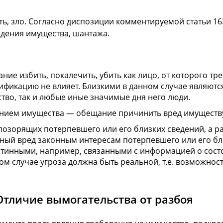
, зло. Согласно диспозиции комментируемой статьи 163
дения имущества, шантажа.
е избить, покалечить, убить как лицо, от которого тре
лификацию не влияет. Близкими в данном случае являются
тво, так и любые иные значимые дня него люди.
нием имущества — обещание причинить вред имуществу
озорящих потерпевшего или его близких сведений, а р
ный вред законным интересам потерпевшего или его бл
 истинными, например, связанными с информацией о сост
бом случае угроза должна быть реальной, т.е. возможно
Отличие вымогательства от разбоя