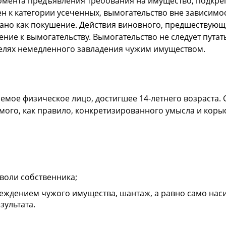
омента предъявления требования на имущество, подкреп
 к категории усеченных, вымогательство вне зависимост
но как покушение. Действия виновного, предшествующи
е к вымогательству. Вымогательство не следует путать с
целях немедленного завладения чужим имуществом.
мое физическое лицо, достигшее 14-летнего возраста. 
мого, как правило, конкретизированного умысла и коры
воли собственника;
еждением чужого имущества, шантаж, а равно само нас
зультата.