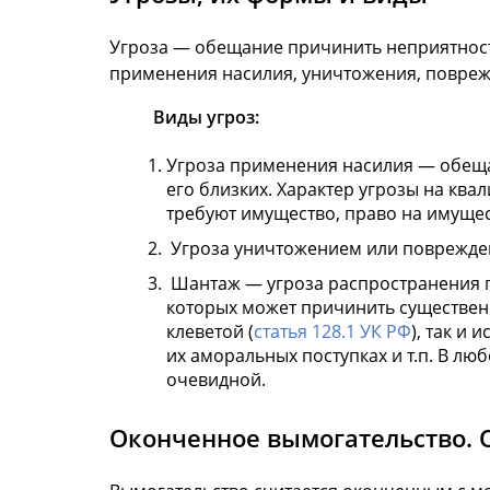
Угроза — обещание причинить неприятность
применения насилия, уничтожения, повреж
Виды угроз:
Угроза применения насилия — обещани
его близких. Характер угрозы на ква
требуют имущество, право на имущес
Угроза уничтожением или поврежде
Шантаж — угроза распространения п
которых может причинить существен
клеветой (
статья 128.1 УК РФ
), так и
их аморальных поступках и т.п. В лю
очевидной.
Оконченное вымогательство. 