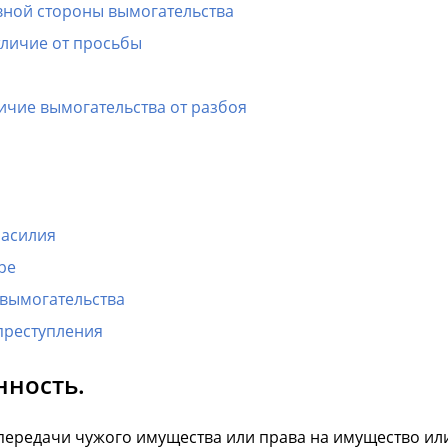
вной стороны вымогательства
тличие от просьбы
ичие вымогательства от разбоя
насилия
ре
вымогательства
преступления
нность.
 передачи чужого имущества или права на имущество ил