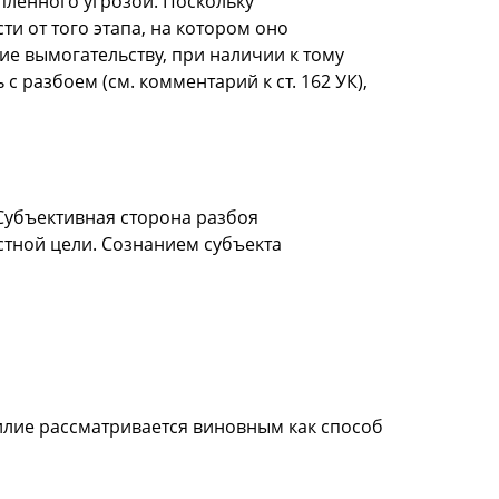
ленного угрозой. Поскольку
и от того этапа, на котором оно
е вымогательству, при наличии к тому
 разбоем (см. комментарий к ст. 162 УК),
Субъективная сторона разбоя
стной цели. Сознанием субъекта
илие рассматривается виновным как способ