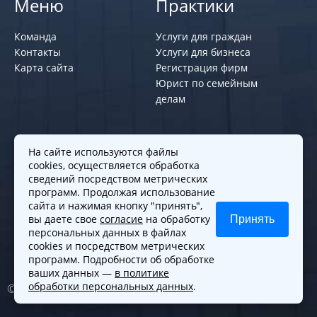
Меню
Практики
Команда
Услуги для граждан
Контакты
Услуги для бизнеса
Карта сайта
Регистрация фирм
Юрист по семейным
делам
Политики и правила
На сайте используются файлы
cookies, осуществляется обработка
Политика обработки персональных
сведений посредством метрических
программ. Продолжая использование
данных
сайта и нажимая кнопку "принять",
Согласие на обработку cookies
вы даете свое
согласие
на обработку
Принять
Согласие на обработку персональных
персональных данных в файлах
данных
cookies и посредством метрических
программ. Подробности об обработке
ваших данных —
в политике
обработки персональных данных
.
© 2010-2026. Все права защищены