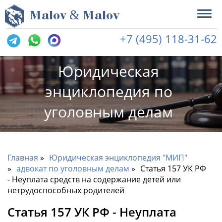
&
M
alov
M
alov
+7 (495) 118-31-62
Юридическая
энциклопедия по
уголовным делам
Главная
Юридическая энциклопедия "МИП"
адвокат по уголовным делам
Статья 157 УК РФ
- Неуплата средств на содержание детей или
нетрудоспособных родителей
Статья 157 УК РФ - Неуплата