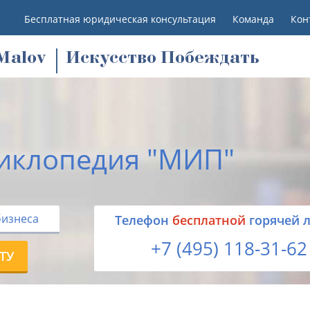
Бесплатная юридическая консультация
Команда
Кон
M
alov
Искусство Побеждать
иклопедия "МИП"
бизнеса
Tелефон
бесплатной
горячей 
+7 (495) 118-31-62
ТУ