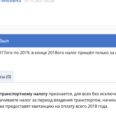
геньевна
07.11.2021 05:28
 был
017ого по 2019, в конце 2018ого налог пришёл только за
ы (0)
транспортному
налогу
признается, для всех без исклю
 оплачиваете налог за период владения транспортом, начин
Вам предоставят квитанцию на оплату всего 2018 года.