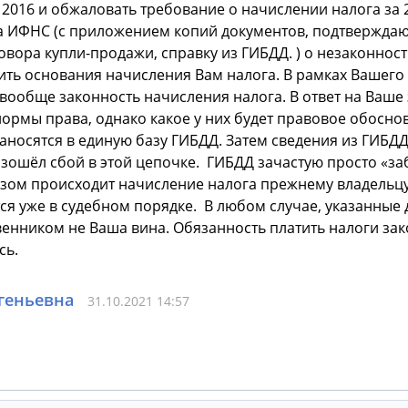
2016 и о
бжаловать требование о начислении налога за 
ка ИФНС (с приложением копий документов, подтвержд
овора купли-продажи, справку из ГИБДД. ) о незаконнос
ть основания начисления Вам налога. В рамках Вашег
е вообще законность начисления налога. В ответ на Ваш
ормы права, однако какое у них будет правовое обоснов
аносятся в единую базу ГИБДД. Затем сведения из ГИБДД
изошёл сбой в этой цепочке. ГИБДД зачастую просто «з
зом происходит начисление налога прежнему владельцу, 
ся уже в судебном порядке. В любом случае, указанные 
твенником не Ваша вина. Обязанность платить налоги за
сь.
геньевна
31.10.2021 14:57