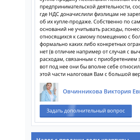
предпринимательской деятельности, соо
где НДС доначислили физлицам не зарег
об их купле-продаже. Собственно по са
оснований не учитывать расходы, понесе
относящихся к самому помещению с боль
формально каких либо конкретных огран
нет (в отличие например от случая с в
расходам, связанным с приобретением эт
вот под нее они бы вполне себе относил
этой части налоговая Вам с большой ве
Овчинникова Виктория Ев
Задать дополнительный вопрос
Налог с продажи доли квартиры