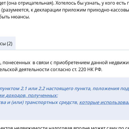
 (она отрицательная). Хотелось бы узнать, у кого есть п
 (разумеется, к декларации приложим приходно-кассов
 быть нюансы.
ы (2)
ов, понесенных в связи с приобретением данной недвиж
ской деятельности согласно ст. 220 НК РФ.
пунктом 2.1 или 2.2 настоящего пункта, положения под
и доходов, полученных:
 и (или) транспортных средств,
которые использова
ектов недвижимости налоговая вполне может саму по се