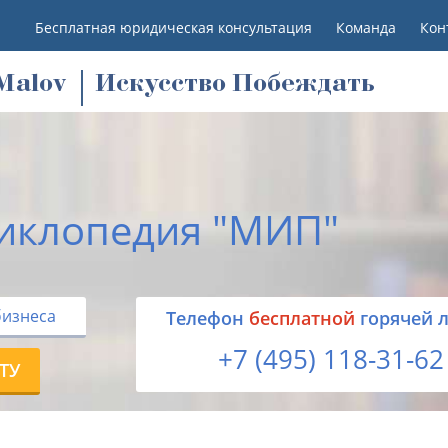
Бесплатная юридическая консультация
Команда
Кон
M
alov
Искусство Побеждать
иклопедия "МИП"
бизнеса
Tелефон
бесплатной
горячей 
+7 (495) 118-31-62
ТУ