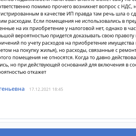
тветственно помимо прочего возникнет вопрос с НДС, н
истрированным в качестве ИП правда там речь шла о с
мим расходам. Если помещения не использовались в пр
нные на их приобретение у налоговой нет, однако в ча
шой вероятностью придется доказывать свою правоту в 
ичений по учету расходов на приобретение имущества в 
ычетом на покупку жилья), но расходы, связанные с рем
ого помещения не относятся. Когда то давно действовал
ись, но при действующей оснований для включения в сос
роятностью откажет
геньевна
17.12.2021 18:45