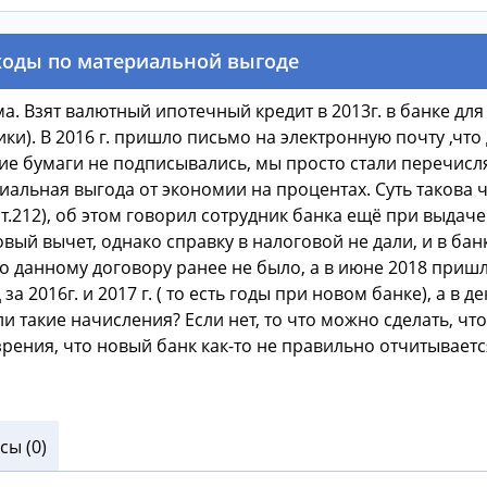
ходы по материальной выгоде
а. Взят валютный ипотечный кредит в 2013г. в банке дл
ики). В 2016 г. пришло письмо на электронную почту ,чт
е бумаги не подписывались, мы просто стали перечислят
альная выгода от экономии на процентах. Суть такова чт
.212), об этом говорил сотрудник банка ещё при выдаче
вый вычет, однако справку в налоговой не дали, и в банке
о данному договору ранее не было, а в июне 2018 приш
 2016г. и 2017 г. ( то есть годы при новом банке), а в д
и такие начисления? Если нет, то что можно сделать, ч
зрения, что новый банк как-то не правильно отчитывается
ы (0)