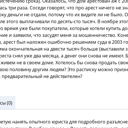
 истечению срока). Оказалось, что дом арестован аж с 20
сь три раза. Соседи говорят, что про арест ничего не зн
оку деньги не отдали, потому что их видите ли не было
е этого выплачивали по десять-сто тысяч. В ноябре этог
 это время уже были покупатели, которые хотели купить 
ие и заявили, что засудят меня за мошенничество. Конеч
я, арест был наложен ошибочно решением суда в 2003 го
мма окончательная на двести тысяч больше (выставили з
ста снял уже два месяца, а денег они снова не имеют. Б
о живем не в своем доме. Хотелось бы снова продать сво
 свою половину другим людям? Это расписку можно приз
а, предварительный не действителен?
ы (0)
ветую нанять опытного юриста для подробного разъясне