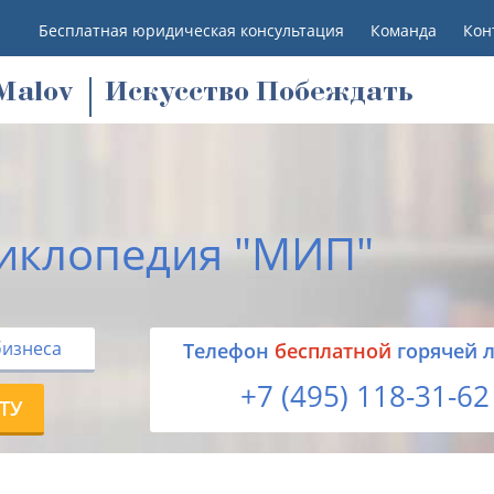
Бесплатная юридическая консультация
Команда
Кон
M
alov
Искусство Побеждать
иклопедия "МИП"
бизнеса
Tелефон
бесплатной
горячей 
+7 (495) 118-31-62
ТУ