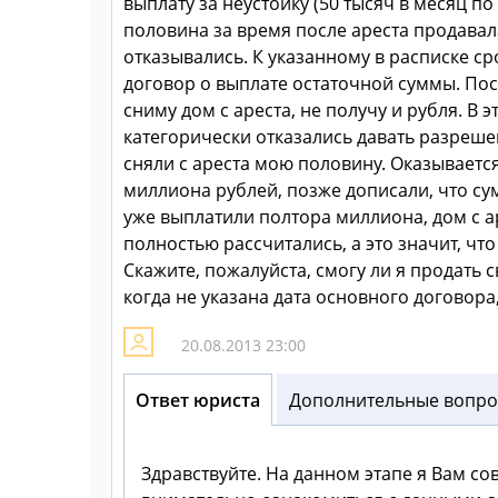
выплату за неустойку (50 тысяч в месяц по
половина за время после ареста продавала
отказывались. К указанному в расписке ср
договор о выплате остаточной суммы. Посл
сниму дом с ареста, не получу и рубля. В
категорически отказались давать разрешен
сняли с ареста мою половину. Оказываетс
миллиона рублей, позже дописали, что су
уже выплатили полтора миллиона, дом с аре
полностью рассчитались, а это значит, чт
Скажите, пожалуйста, смогу ли я продать
когда не указана дата основного договор
20.08.2013 23:00
Ответ юриста
Дополнительные вопрос
Здравствуйте. На данном этапе я Вам со