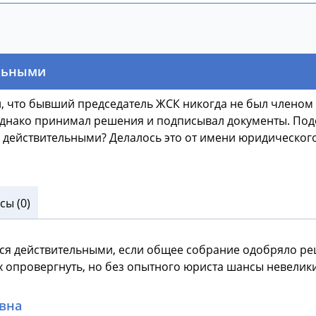
ельными
, что бывший председатель ЖСК никогда не был членом э
однако принимал решения и подписывал документы. Подс
действительными? Делалось это от имени юридического 
ы (0)
ться действительными, если общее собрание одобряло ре
х опровергнуть, но без опытного юриста шансы невелики
вна