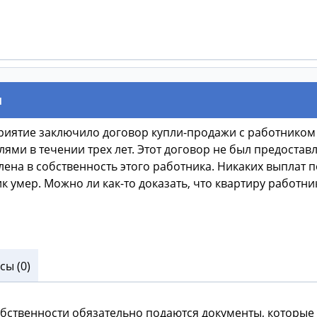
и
приятие заключило договор купли-продажи с работником
лями в течении трех лет. Этот договор не был предоста
на в собственность этого работника. Никаких выплат по
к умер. Можно ли как-то доказать, что квартиру работн
ы (0)
обственности обязательно подаются документы, которые