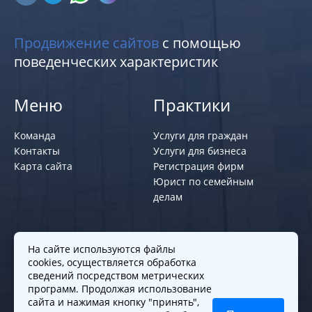
Продвижение сайтов
с помощью
поведенческих характеристик
Меню
Практики
Команда
Услуги для граждан
Контакты
Услуги для бизнеса
Карта сайта
Регистрация фирм
Юрист по семейным
делам
Политики и правила
На сайте используются файлы
cookies, осуществляется обработка
Политика обработки персональных
сведений посредством метрических
программ. Продолжая использование
данных
сайта и нажимая кнопку "принять",
Согласие на обработку cookies