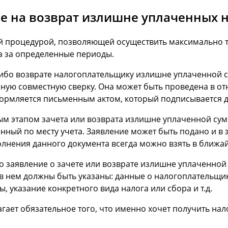
ие на возврат излишне уплаченных 
ой процедурой, позволяющей осуществить максимально т
а за определенные периоды.
 либо возврате налогоплательщику излишне уплаченной 
ую совместную сверку. Она может быть проведена в от
формляется письменным актом, который подписывается
ным этапом зачета или возврата излишне уплаченной су
нный по месту учета. Заявление может быть подано и в
лнения данного документа всегда можно взять в ближа
 заявление о зачете или возврате излишне уплаченной
 нем должны быть указаны: данные о налогоплательщике
указание конкретного вида налога или сбора и т.д.
гает обязательное того, что именно хочет получить на