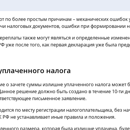
ют по более простым причинам – механических ошибок 
чи налоговых документов, ошибки при формировании нал
реплаты также могут являться и определенные изменени
 уже после того, как первая декларация уже была пред
уплаченного налога
ение о зачете суммы излишне уплаченного налога може
анное решение должно быть создано в течение 10-ти дне
тветствующее письменное заявление.
дится по месту регистрации налогоплательщика, без на
К РФ не устанавливает иные правила и положения.
ного размера, которая была излишне уплачена, будет я