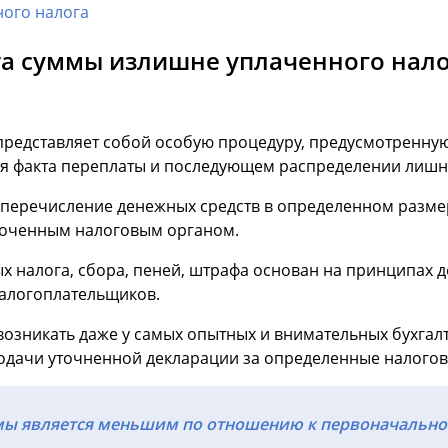
ного налога
та суммы излишне уплаченного нал
представляет собой особую процедуру, предусмотренну
ия факта переплаты и последующем распределении лишн
е перечисление денежных средств в определенном размер
моченным налоговым органом.
х налога, сбора, пеней, штрафа основан на принципах 
налогоплательщиков.
 возникать даже у самых опытных и внимательных бухгал
подачи уточненной декларации за определенные налого
мы является меньшим по отношению к первоначальном