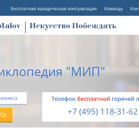
Бесплатная юридическая консультация
Команда
Кон
M
alov
Искусство Побеждать
иклопедия "МИП"
бизнеса
Tелефон
бесплатной
горячей 
+7 (495) 118-31-62
ТУ