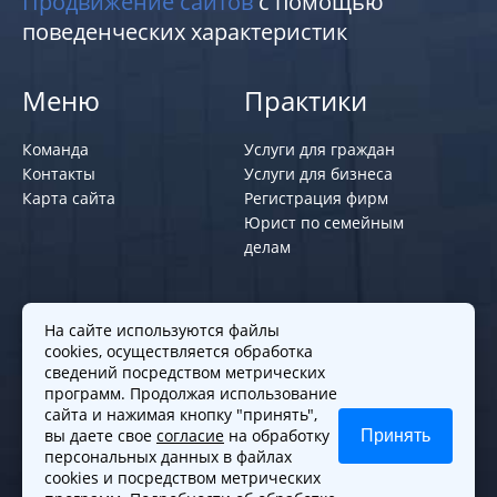
Продвижение сайтов
с помощью
поведенческих характеристик
Меню
Практики
Команда
Услуги для граждан
Контакты
Услуги для бизнеса
Карта сайта
Регистрация фирм
Юрист по семейным
делам
Политики и правила
На сайте используются файлы
cookies, осуществляется обработка
Политика обработки персональных
сведений посредством метрических
программ. Продолжая использование
данных
сайта и нажимая кнопку "принять",
Согласие на обработку cookies
вы даете свое
согласие
на обработку
Принять
Согласие на обработку персональных
персональных данных в файлах
данных
cookies и посредством метрических