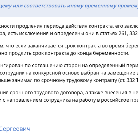
ему или соответствовать иному временному промежу
ности продления периода действия контракта, его заклю
а, есть исключения и определены они в статьях 261, 332,
ом, что если заканчивается срок контракта во время бер
о продлить срок контракта до конца беременности.
онгирован по соглашению сторон на определенный пери
 сотрудник на конкурсной основе выбран на замещение 
ьше занимал по срочному трудовому контракту (ст. 332 Т
ия срочного трудового договора, а также внесения в не
зи с направлением сотрудника на работу в российское п
Сергеевич