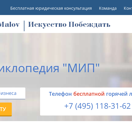
Бесплатная юридическая консультация
Команда
Кон
M
alov
Искусство Побеждать
иклопедия "МИП"
бизнеса
Tелефон
бесплатной
горячей 
+7 (495) 118-31-62
ТУ