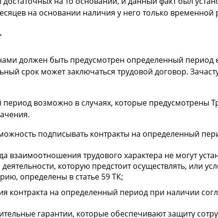
 достаточных на то оснований, и данный факт был устан
месяцев на основании наличия у него только временной 
т
ми должен быть предусмотрен определенный период его д
льный срок может заключаться трудовой договор. Зачас
й период возможно в случаях, которые предусмотрены 
ачения.
озможность подписывать контракты на определенный пер
а взаимоотношения трудового характера не могут устан
 деятельности, которую предстоит осуществлять, или у
рию, определены в статье 59 ТК;
ия контракта на определенный период при наличии сог
тельные гарантии, которые обеспечивают защиту сотру