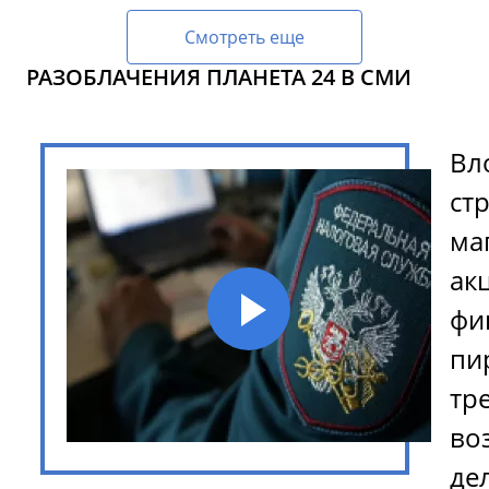
Смотреть еще
РАЗОБЛАЧЕНИЯ ПЛАНЕТА 24 В СМИ
Вл
ст
ма
ак
фи
пи
тр
во
де