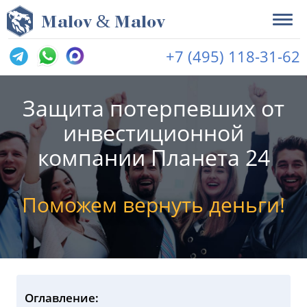
&
M
alov
M
alov
+7 (495) 118-31-62
Защита потерпевших от
инвестиционной
компании Планета 24
Поможем вернуть деньги!
Оглавление: