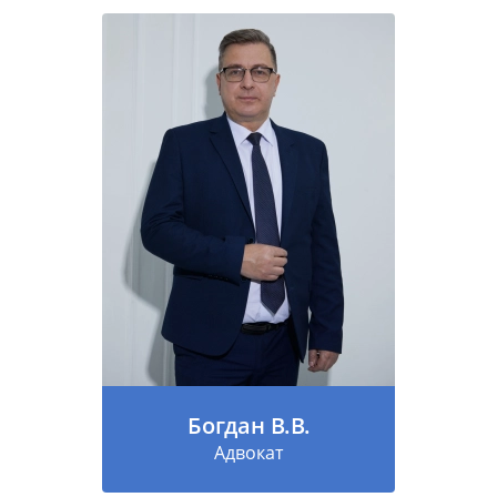
Богдан В.В.
Адвокат