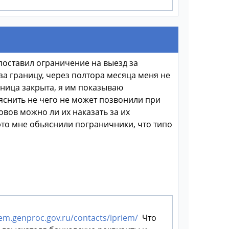
поставил ограничение на выезд за
за границу, через полтора месяца меня не
аница закрыта, я им показываю
яснить не чего не может позвонили при
овов можно ли их наказать за их
это мне обьяснили пограничники, что типо
iem.genproc.gov.ru/contacts/ipriem/
Что