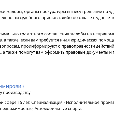
рки жалобы, органы прокуратуры вынесут решение по у
льности судебного пристава, либо об отказе в удовлетв
ксимально грамотного составления жалобы на неправом
в, а также, если вам требуется иная юридическая помощ
вопросам, проинформируют о правоправности действий
д., а также помогут вам оформить правовые документы и
димирович
у производству
й сфере 15 лет. Специализация - Исполнительное произ
с недвижимостью, Автомобильные споры.