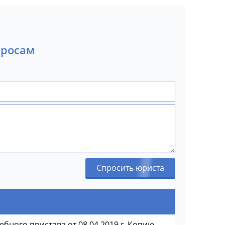
просам
Спросить юриста
ебного пристава от 08.04.2019 г. Копию