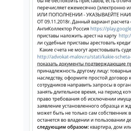
бы не беспокоить приставов, есть отлич
перечисляет ежемесячно (электронно и
ИЛИ ПОПОЛНЕНИИ - УКАЗЫВАЕЙТЕ НАИ
ОТ 09.11.2018г. Данный вариант расчета
АнтиКоллектор Россия
https://play.goog
приставы наложить арест на карту
http:
ли судебные приставы арестовать кред
Какие счета не могут арестовывать су
http://advokat-malov.ru/stati/kakie-schet
показать документы подтверждающие пра
принадлежность другому лицу: товарные
наследству, оформите простой договор 
сотрудников направить запросы в орган
занять длительное время, на период ко
право требования об исключении имущес
заявление установленного образца и жд
может быть не только сам собственник в
останется во владении и пользовании д
следующим образом:
квартира, дом ил