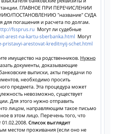
 взыскателя банковские реквизиты и
квитанции. ГЛАВНОЕ ПРИ ПЕРЕЧИСЛЕНИИ
НИЮ/ПОСТАНОВЛЕНИЮ "название" СУДА
я для погашения и расчета по долгам.
ttp://fssprus.ru
Могут ли судебные
hit-arest-na-kartu-sberbanka.html
Могут
-pristavyi-arestovat-kreditnyij-schet.html
е имущество на родственников.
Нужно
азать документы, доказывающие
банковские выписки, акты передачи по
кументов, необходимо просить
иного предмета. Эта процедура может
адлежность невозможно, существует
ии. Для этого нужно отправить
, что лицом, направляющим такое письмо
ное в этом лицо. Перечень того, что
 01.02.2008.
Список выглядит
ным местом проживания (если оно не