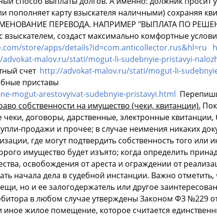
ный способ выплаты долгов. А именно: должник просит у
ли пополняет карту взыскателя наличными) сохраняя 
МЕНОВАНИЕ ПЕРЕВОДА. НАПРИМЕР "ВЫПЛАТА ПО РЕШЕ
 с взыскателем, создаст максимально комфортные услови
le.com/store/apps/details?id=com.anticollector.rus&hl=ru
h
//advokat-malov.ru/stati/mogut-li-sudebnyie-pristavyi-naloz
итный счет
http://advokat-malov.ru/stati/mogut-li-sudebnyie
дебные приставы
a-ne-mogut-arestovyivat-sudebnyie-pristavyi.html
Перепишит
во собственности на имущество (чеки, квитанции).
Пок
 чеки, договоры, дарственные, электронные квитанции, 
купли-продажи и прочее; в случае неимения никаких до
изации, где могут подтвердить собственность того или 
торого имущество будет изъято; когда определить прин
тва, освобождения от ареста и ограждении от реализац
ать начала дела в судебной инстанции. Важно отметить
ещи, но и ее залогодержатель или другое заинтересован
ебитора в любом случае утверждены Законом ФЗ №229 от
и иное жилое помещение, которое считается единствен