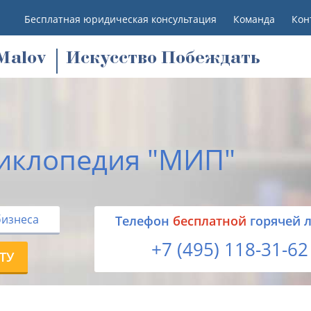
Бесплатная юридическая консультация
Команда
Кон
M
alov
Искусство Побеждать
иклопедия "МИП"
бизнеса
Tелефон
бесплатной
горячей 
+7 (495) 118-31-62
ТУ