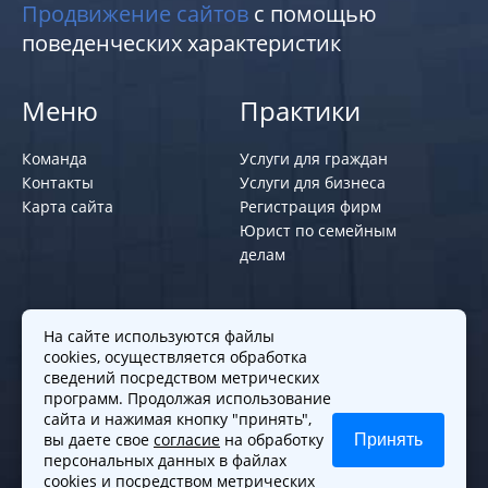
Продвижение сайтов
с помощью
поведенческих характеристик
Меню
Практики
Команда
Услуги для граждан
Контакты
Услуги для бизнеса
Карта сайта
Регистрация фирм
Юрист по семейным
делам
Политики и правила
На сайте используются файлы
cookies, осуществляется обработка
Политика обработки персональных
сведений посредством метрических
программ. Продолжая использование
данных
сайта и нажимая кнопку "принять",
Согласие на обработку cookies
вы даете свое
согласие
на обработку
Принять
Согласие на обработку персональных
персональных данных в файлах
данных
cookies и посредством метрических