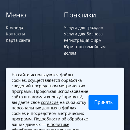
Меню
Практики
Команда
Услуги для граждан
Контакты
Услуги для бизнеса
Карта сайта
Регистрация фирм
Юрист по семейным
делам
Политики и правила
На сайте используются файлы
cookies, осуществляется обработка
Политика обработки персональных
сведений посредством метрических
программ. Продолжая использование
данных
сайта и нажимая кнопку "принять",
Согласие на обработку cookies
вы даете свое
согласие
на обработку
Принять
Согласие на обработку персональных
персональных данных в файлах
данных
cookies и посредством метрических
программ. Подробности об обработке
ваших данных —
в политике
обработки персональных данных
.